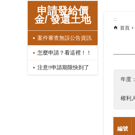
:::
申請發給價
金/ 發還土地
:::
首頁
案件審查無誤公告資訊
怎麼申請？看這裡！！
注意!!申請期限快到了
年度
權利
編號