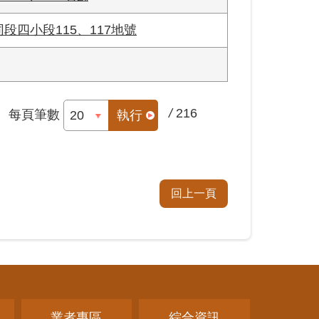
段四小段115、117地號
/
216
每頁筆數
執行
回上一頁
業者專區
綜合資訊