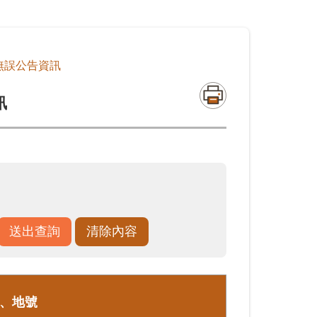
無誤公告資訊
訊
、地號