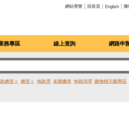
網站導覽
回首頁
陳
English
業務專區
線上查詢
網路申
政總管＋
總管＋
地政雲
未辦繼承
地籍清理
建物標示圖專區