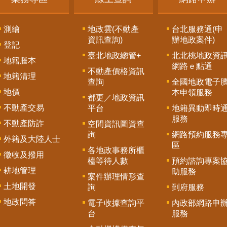
測繪
地政雲(不動產
台北服務通(申
資訊查詢)
辦地政案件)
登記
臺北地政總管+
北北桃地政資
地籍謄本
網路ｅ點通
不動產價格資訊
地籍清理
查詢
全國地政電子
地價
本申領服務
都更／地政資訊
不動產交易
平台
地籍異動即時
服務
不動產防詐
空間資訊圖資查
詢
網路預約服務
外籍及大陸人士
區
各地政事務所櫃
徵收及撥用
檯等待人數
預約諮詢專案
耕地管理
助服務
案件辦理情形查
土地開發
詢
到府服務
地政問答
電子收據查詢平
內政部網路申
台
服務