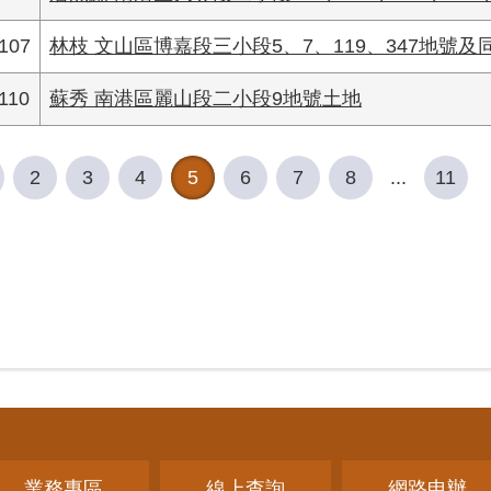
107
林枝 文山區博嘉段三小段5、7、119、347地號及同
110
蘇秀 南港區麗山段二小段9地號土地
2
3
4
5
6
7
8
...
11
業務專區
線上查詢
網路申辦