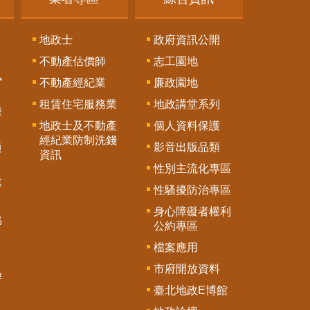
地政士
政府資訊公開
不動產估價師
志工園地
訊
不動產經紀業
廉政園地
租賃住宅服務業
地政講堂系列
謄
地政士及不動產
個人資料保護
經紀業防制洗錢
影音出版品類
通
資訊
性別主流化專區
專
性騷擾防治專區
身心障礙者權利
協
公約專區
檔案應用
市府開放資料
辦
臺北地政E博館