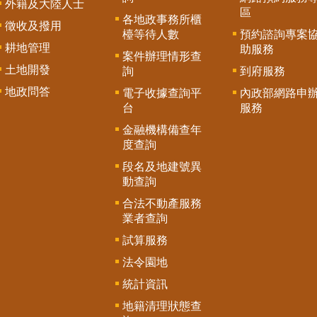
外籍及大陸人士
區
各地政事務所櫃
徵收及撥用
檯等待人數
預約諮詢專案
耕地管理
助服務
案件辦理情形查
土地開發
詢
到府服務
地政問答
電子收據查詢平
內政部網路申
台
服務
金融機構備查年
度查詢
段名及地建號異
動查詢
合法不動產服務
業者查詢
試算服務
法令園地
統計資訊
地籍清理狀態查