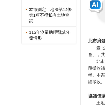
本市劃定土地法第14條
第1項不得私有土地查
詢
115年測量助理甄試分
發情形
北市府聽
臺北
會」，共
北市
段徵收補
考。本案
段徵收。
協議價購
土地