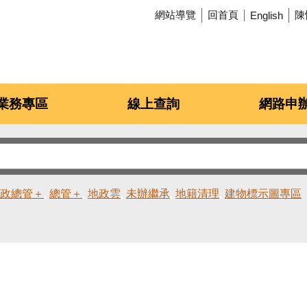
網站導覽
回首頁
陳
English
業務專區
線上查詢
網路申
政總管＋
總管＋
地政雲
未辦繼承
地籍清理
建物標示圖專區