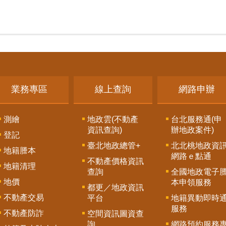
業務專區
線上查詢
網路申辦
測繪
地政雲(不動產
台北服務通(申
資訊查詢)
辦地政案件)
登記
臺北地政總管+
北北桃地政資
地籍謄本
網路ｅ點通
不動產價格資訊
地籍清理
查詢
全國地政電子
地價
本申領服務
都更／地政資訊
不動產交易
平台
地籍異動即時
服務
不動產防詐
空間資訊圖資查
詢
網路預約服務