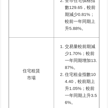
全市住宅價格指
私
數129.65，較前
權
與
期減少0.81%；
資
較前一年同期上
訊
升5.88%。
安
全
政
策
交易量較前期減
少1.70%；較前
聯
一年同期增加13.
絡
資
87%。
住宅租賃
訊
住宅租金指數10
市場
4.40，較前期上
各
升1.05%；較前
科
室
一年同期上升3.5
電
6%。
話