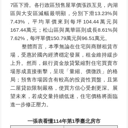
7區下滑。各行政區預售屋單價漲跌互見，內湖
繼
承
區與大安區減幅最明顯，分別下滑13.23%與
7.43%，平均單價來到每坪104.44萬元與
地
167.44萬元；松山區與萬華區則成長8.61%與
籍
7.62%，每坪單價150.79萬元與96.51萬元。
清
理
整體而言，本季無論在住宅與商辦租賃市
場，受惠於國內經濟穩定發展，租金維持緩步
建
上升。然而，銀行資金放貸緊縮對住宅買賣市
物
場形成直接衝擊，呈現「量縮、價微跌」的格
標
示
局；預售市場因含有較高的投資性買盤，且第
圖
二屋貸款限制嚴格，使買方信心受創更深。展
專
望未來，若成交量持續低迷，住宅價格將面臨
區
進一步修正壓力。
網
站
一張表看懂
114
年第
1
季臺北房市
導