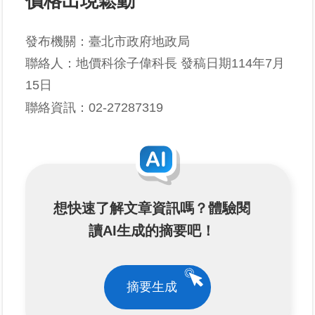
價格出現鬆動
業
發布機關：臺北市政府地政局
務
聯絡人：地價科徐子偉科長 發稿日期114年7月
專
區
15日
聯絡資訊：02-27287319
線
上
查
詢
網
想快速了解文章資訊嗎？體驗閱
路
讀AI生成的摘要吧！
申
辦
業
摘要生成
者
專