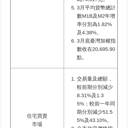
料
3月平均貨幣總計
檢
數M1B及M2年增
舉
率分別為1.82%
及4.38%。
地
政
3月底臺灣加權指
問
數收在20,695.90
答
點。
雙
語
詞
交易量及總額，
彙
較前期分別減少
8.31%及1.3
臺
5%；較前一年同
北
通
期分別減少51.5
住宅買賣
5%及43.10%。
市場
隱