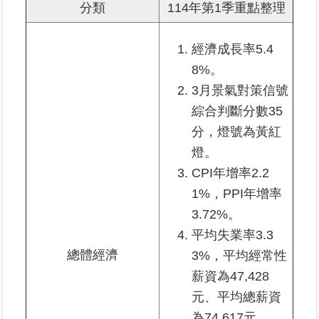
覽
分類
114年第1季重點整理
回
經濟成長率5.4
首
8%。
頁
3月景氣對策信號
綜合判斷分數35
English
分，燈號為黃紅
陳
燈。
情
CPI年增率2.2
系
統
1%，PPI年增率
3.72%。
不
平均失業率3.3
當
總體經濟
3%，平均經常性
使
用
薪資為47,428
地
元、平均總薪資
政
為74,617元。
資