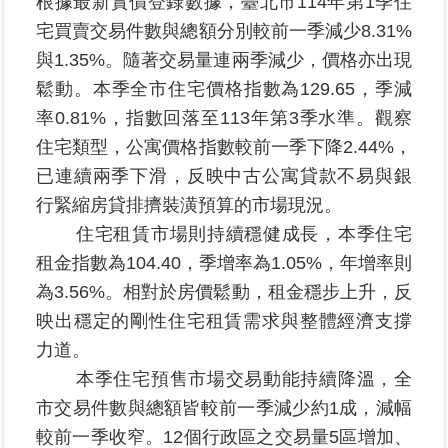
根據最新實價登錄數據，臺北市114年第1季住
宅買賣交易件數與總額分別較前一季減少8.31%
臺
與1.35%。隨著交易量連兩季減少，價格亦出現
北
鬆動。本季全市住宅價格指數為129.65，季減
地
政
率0.81%，指數回落至113年第3季水準。觀察
總
住宅類型，公寓價格指數較前一季下降2.44%，
管
已連續兩季下滑，反映中古公寓貸款不易與銀
＋
行緊縮房貸排擠裝潢預算的市場現況。
總
住宅租賃市場則持續穩健成長，本季住宅
管
租金指數為104.40，季增率為1.05%，年增率則
＋
為3.56%。相對於房價鬆動，租金穩步上升，反
映出穩定的剛性住宅租賃需求與整體經濟支撐
地
力道。
政
雲
本季住宅預售市場交易動能持續降溫，全
市交易件數與總額皆較前一季減少約1成，減幅
未
較前一季收窄。12個行政區之交易量5區增加、
辦