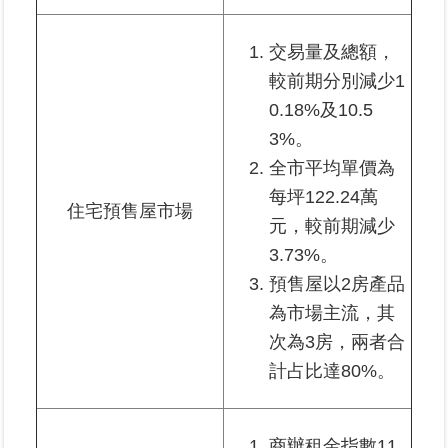
政
交易量及總額，
府
網
較前期分別減少1
站
0.18%及10.5
資
3%。
料
開
全市平均單價為
放
每坪122.24萬
宣
住宅預售屋市場
元，較前期減少
告
3.73%。
預售屋以2房產品
為市場主流，其
次為3房，兩者合
計占比達80%。
商辦租金指數11