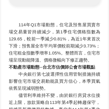
區
綜
合
114年Q1市場動態，住宅及預售屋買賣市
資
場交易量皆持續減少，第1季住宅價格指數為
訊
129.65，較前一季減少0.81%，為近1年來首次
熱
下滑；預售屋全市平均單價較前期減少3.73%；
門
住宅租金指數季增率1.05%。整體而言，住宅市
關
鍵
場呈現動能降溫、價格微幅向下修正趨勢。
字
不動產市場動態
─
台北市估價師公會市場觀點
都
中央銀行第七波選擇性信用管制措施持續
更/
影響住宅市場交易動能及買方信心，本季買氣
地
依舊呈現減弱態勢。
政
資
儘管利率維持不變，由於銀行房貸水位接
訊
近上限，放款策略自113年第4季起轉趨保守，
平
台