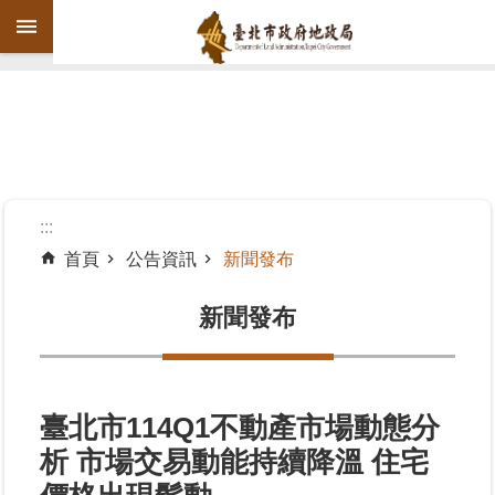
跳到主要內容區塊
進
階
搜
尋
:::
首頁
公告資訊
新聞發布
機
關
新聞發布
介
紹
公
臺北市114Q1不動產市場動態分
告
析 市場交易動能持續降溫 住宅
資
訊