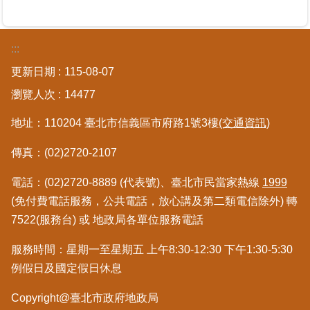
私
權
與
:::
資
訊
更新日期
115-08-07
安
瀏覽人次
14477
全
政
地址：110204 臺北市信義區市府路1號3樓
(交通資訊)
策
傳真：(02)2720-2107
聯
絡
電話：(02)2720-8889 (代表號)、臺北市民當家熱線
1999
資
(免付費電話服務，公共電話，放心講及第二類電信除外) 轉
訊
7522(服務台) 或 地政局各單位服務電話
各
服務時間：星期一至星期五 上午8:30-12:30 下午1:30-5:30
科
例假日及國定假日休息
室
電
Copyright@臺北市政府地政局
話