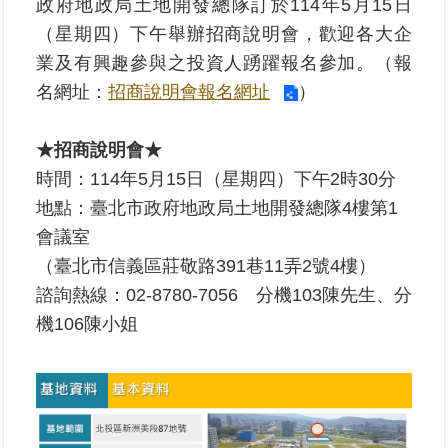
政府地政局土地開發總隊訂於114年5月15日
覽
（星期四）下午舉辦招商說明會，歡迎各大企
回
業及有興趣參與之投資人踴躍報名參加。（報
首
名網址：
招商說明會報名網址
）
頁
★招商說明會★
English
時間：114年5月15日（星期四）下午2時30分
陳
地點：臺北市政府地政局土地開發總隊4樓第1
情
會議室
系
（臺北市信義區莊敬路391巷11弄2號4樓）
統
諮詢熱線：02-8780-7056 分機103陳先生、分
不
機106陳小姐
當
使
用
地
政
資