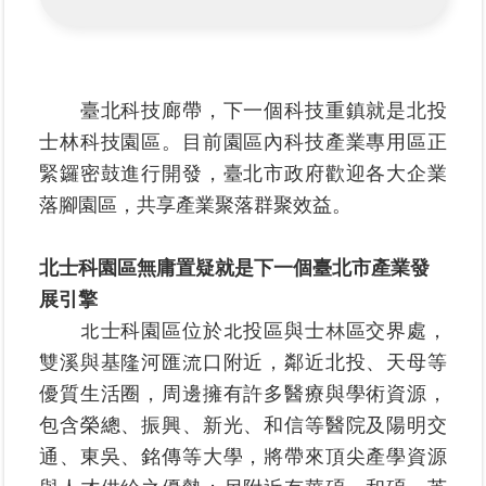
區
綜
合
臺北科技廊帶，下一個科技重鎮就是北投
資
士林科技園區。目前園區內科技產業專用區正
訊
緊鑼密鼓進行開發，臺北市政府歡迎各大企業
熱
落腳園區，共享產業聚落群聚效益。
門
關
鍵
北士科園區無庸置疑就是下一個臺北市產業發
字
展引擎
都
北士科園區位於北投區與士林區交界處，
更/
雙溪與基隆河匯流口附近，鄰近北投、天母等
地
優質生活圈，周邊擁有許多醫療與學術資源，
政
資
包含榮總、振興、新光、和信等醫院及陽明交
訊
通、東吳、銘傳等大學，將帶來頂尖產學資源
平
台