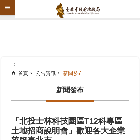
跳到主要內容區塊
進
階
搜
尋
:::
首頁
公告資訊
新聞發布
機
關
新聞發布
介
紹
公
「北投士林科技園區T12科專區
告
土地招商說明會」歡迎各大企業
資
訊