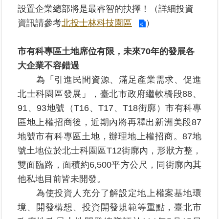
設置企業總部將是最睿智的抉擇！（詳細投資
繼
承
資訊請參考
北投士林科技園區
）
地
市有科專區土地席位有限，未來70年的發展各
籍
大企業不容錯過
清
理
為「引進民間資源、滿足產業需求、促進
北士科園區發展」，臺北市政府繼軟橋段88、
建
91、93地號（T16、T17、T18街廓）市有科專
物
區地上權招商後，近期內將再釋出新洲美段87
標
示
地號市有科專區土地，辦理地上權招商。87地
圖
號土地位於北士科園區T12街廓內，形狀方整，
專
雙面臨路，面積約6,500平方公尺，同街廓內其
區
他私地目前皆未開發。
為使投資人充分了解設定地上權案基地環
網
站
境、開發構想、投資開發規範等重點，臺北市
導