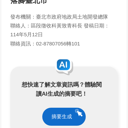
落腳臺北市
業
發布機關：臺北市政府地政局土地開發總隊
務
聯絡人：區段徵收科黃致青科長 發稿日期：
專
區
114年5月12日
聯絡資訊：02-87807056轉101
線
上
查
詢
網
想快速了解文章資訊嗎？體驗閱
路
讀AI生成的摘要吧！
申
辦
業
摘要生成
者
專