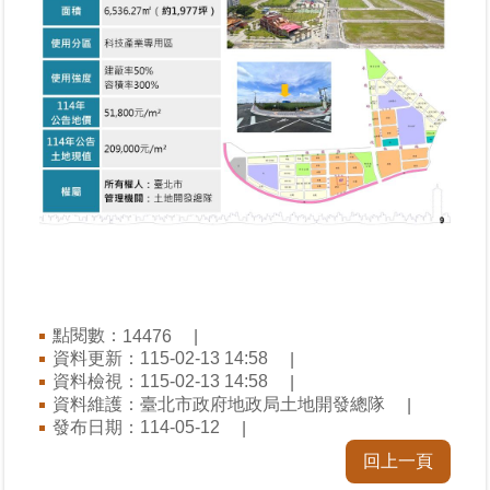
料
檢
舉
地
政
問
答
雙
語
詞
彙
點閱數：
14476
資料更新：115-02-13 14:58
臺
資料檢視：115-02-13 14:58
北
資料維護：臺北市政府地政局土地開發總隊
通
發布日期：114-05-12
回上一頁
隱