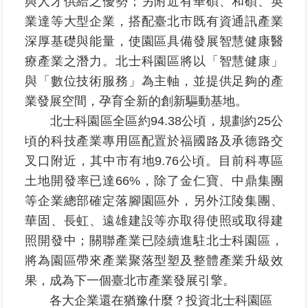
與人才供給之優勢；另附近有華碩、和碩、英
業達等大型企業，搭配臺北市既有資通訊產業
臺
深厚基礎與能量，使園區具備發展智慧健康醫
北
療產業之潛力。北士科園區將以「智慧健康」
地
政
與「數位技術服務」為主軸，並提供足夠的產
總
業發展空間，孕育全新的創新驅動基地。
管
北士科園區全區約94.38公頃，規劃約25公
＋
頃的科技產業專用區配置於福國路及承德路交
總
叉口附近，其中市有地9.76公頃。目前科專區
管
土地開發率已達66%，除了金仁寶、中鼎集團
＋
等企業總部確定落腳園區外，另外江陵集團、
華固、長虹、遠雄建設等亦取得使照或取得建
地
照開發中；關聯產業已陸續進駐北士科園區，
政
雲
將為園區帶來產業聚落型塑及整體產業升級效
果，成為下一個臺北市產業發展引擎。
未
各大企業還在猶豫什麼？投資北士科園區
辦