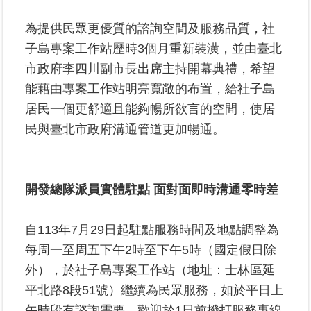
區
為提供民眾更優質的諮詢空間及服務品質，社
綜
子島專案工作站歷時3個月重新裝潢，並由臺北
合
市政府李四川副市長出席主持開幕典禮，希望
資
能藉由專案工作站明亮寬敞的布置，給社子島
訊
居民一個更舒適且能夠暢所欲言的空間，使居
熱
民與臺北市政府溝通管道更加暢通。
門
關
鍵
字
開發總隊派員實體駐點 面對面即時溝通零時差
都
更/
自113年7月29日起駐點服務時間及地點調整為
地
每周一至周五下午2時至下午5時（國定假日除
政
資
外），於社子島專案工作站（地址：士林區延
訊
平北路8段51號）繼續為民眾服務，如於平日上
平
午時段有諮詢需要，歡迎於1日前撥打服務專線
台