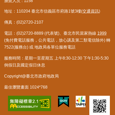
瀏覽人次
1158
覽
地址：110204 臺北市信義區市府路1號3樓
(交通資訊)
回
首
傳真：(02)2720-2107
頁
電話：(02)2720-8889 (代表號)、臺北市民當家熱線
1999
English
(免付費電話服務，公共電話，放心講及第二類電信除外) 轉
7522(服務台) 或 地政局各單位服務電話
陳
情
服務時間：星期一至星期五 上午8:30-12:30 下午1:30-5:30
系
例假日及國定假日休息
統
Copyright@臺北市政府地政局
不
最佳瀏覽畫面 1024*768
當
使
用
地
政
資