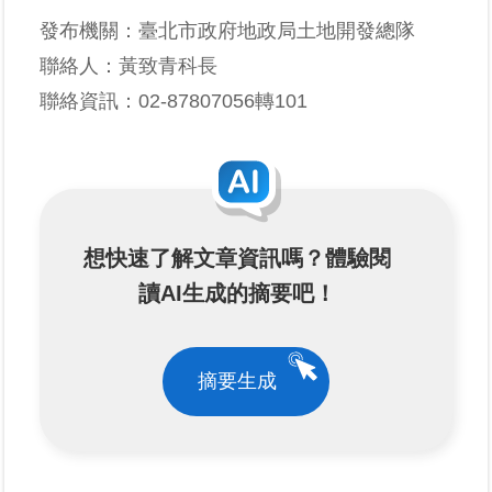
發布機關：臺北市政府地政局土地開發總隊
業
聯絡人：黃致青科長
務
聯絡資訊：02-87807056轉101
專
區
線
上
查
想快速了解文章資訊嗎？體驗閱
詢
讀AI生成的摘要吧！
網
路
申
摘要生成
辦
業
者
專