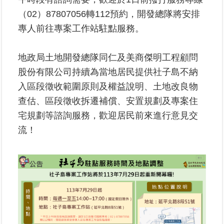
（02）87807056轉112預約，開發總隊將安排
臺
專人前往專案工作站駐點服務。
北
地
地政局土地開發總隊同仁及美商傑明工程顧問
政
總
股份有限公司持續為當地居民提供社子島不納
管
入區段徵收範圍原則及權益說明、土地改良物
＋
查估、區段徵收拆遷補償、安置規劃及專案住
宅規劃等諮詢服務，歡迎居民前來進行意見交
總
管
流！
＋
地
政
雲
未
辦