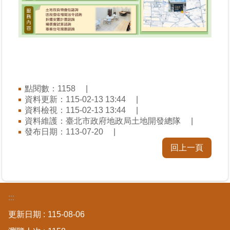
繼
承
地
籍
清
理
點閱數：
1158
資料更新：115-02-13 13:44
建
資料檢視：115-02-13 13:44
物
資料維護：臺北市政府地政局土地開發總隊
標
發布日期：113-07-20
示
回上一頁
圖
專
區
:::
網
站
更新日期
115-08-06
導