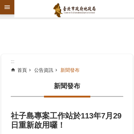
跳到主要內容區塊
進
階
搜
尋
:::
首頁
公告資訊
新聞發布
機
關
新聞發布
介
紹
公
社子島專案工作站於113年7月29
告
日重新啟用囉！
資
訊