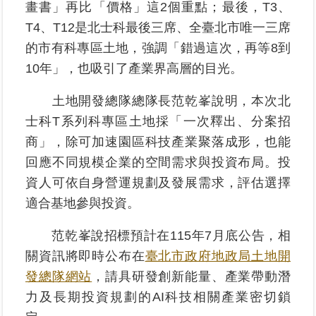
畫書」再比「價格」這2個重點；最後，T3、
T4、T12是北士科最後三席、全臺北市唯一三席
臺
的市有科專區土地，強調「錯過這次，再等8到
北
地
10年」，也吸引了產業界高層的目光。
政
總
土地開發總隊總隊長范乾峯說明，本次北
管
士科T系列科專區土地採「一次釋出、分案招
＋
商」，除可加速園區科技產業聚落成形，也能
回應不同規模企業的空間需求與投資布局。投
總
管
資人可依自身營運規劃及發展需求，評估選擇
＋
適合基地參與投資。
地
范乾峯說招標預計在115年7月底公告，相
政
關資訊將即時公布在
臺北市政府地政局土地開
雲
發總隊網站
，請具研發創新能量、產業帶動潛
力及長期投資規劃的AI科技相關產業密切鎖
未
辦