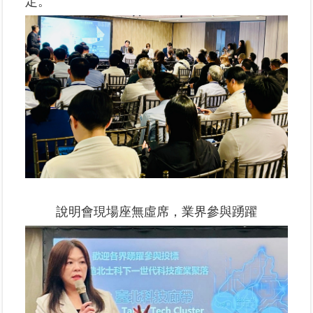
定。
繼
承
地
籍
清
理
建
物
標
示
圖
說明會現場座無虛席，業界參與踴躍
專
區
網
站
導