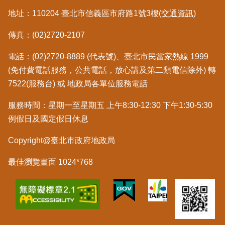
私
地址：110204 臺北市信義區市府路1號3樓
(交通資訊)
權
與
傳真：(02)2720-2107
資
訊
電話：(02)2720-8889 (代表號)、臺北市民當家熱線
1999
安
全
(免付費電話服務，公共電話，放心講及第二類電信除外) 轉
政
7522(服務台) 或 地政局各單位服務電話
策
服務時間：星期一至星期五 上午8:30-12:30 下午1:30-5:30
聯
例假日及國定假日休息
絡
資
Copyright@臺北市政府地政局
訊
最佳瀏覽畫面 1024*768
各
科
室
電
話