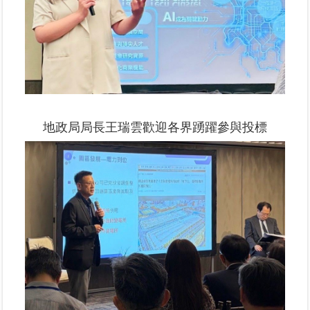
覽
回
首
頁
English
地政局局長王瑞雲歡迎各界踴躍參與投標
陳
情
系
統
不
當
使
用
地
政
資