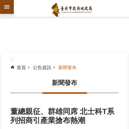
跳到主要內容區塊
進
階
搜
尋
:::
首頁
公告資訊
新聞發布
機
關
新聞發布
介
紹
公
董總親征、群雄同席 北士科T系
告
列招商引產業搶布熱潮
資
訊