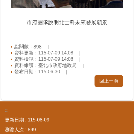
料
檢
舉
市府團隊說明北士科未來發展願景
地
政
問
點閱數：
898
答
資料更新：115-07-09 14:08
資料檢視：115-07-09 14:08
資料維護：臺北市政府地政局
雙
發布日期：115-06-30
語
詞
回上一頁
彙
臺
北
:::
通
更新日期
115-08-09
瀏覽人次
899
隱