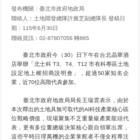
發布機關：臺北市政府地政局
業
聯絡人：土地開發總隊許雅芝副總隊長 發稿日
務
期：115年6月30日
專
區
聯絡資訊：02-87807056 轉865
線
臺北市政府今（30）日下午在台北晶華酒
上
店舉辦「北士科 T3、T4、T12 市有科專區土地
查
詢
設定地上權招商說明會」，超過50家知名企
業，近70位高階代表參加。
網
路
臺北市政府地政局局長王瑞雲表示，由於
申
本次釋出的土地具無可取代的Al科技產業核心區
辦
位戰略價值，現場聚集不乏重量級產業龍頭代
業
表，更有多位董總級決策核心親自領軍出席，
者
這些平時日理萬機的企業掌舵者不僅全程專注
專