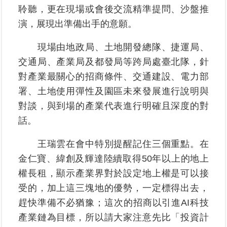
聆聽，更在現場或會後交流精準提問、沙盤推
區
演，展現出準備出手的意願。
綜
合
現場由地政局、土地開發總隊、捷運局、
資
交通局、產業局及都發局等跨局處臺北隊，針
訊
對產業最關心的招商條件、交通建設、電力部
熱
署、土地使用彈性及園區未來發展進行說明與
門
對談，與到場的產業代表進行明確且深度的對
關
話。
鍵
字
王瑞雲在會中特別提醒記住三個重點。在
都
金仁寶、緯創及輝達陸續取得50年以上的地上
更/
權長租，顯示產業界對於設定地上權是可以接
地
政
受的，加上這三塊地的優勢，一定標得出去，
資
趕快準備不必猶豫；這次的招商以引進AI科技
訊
平
產業鏈為目標，所以請大家注意先比「投資計
台