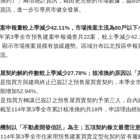
（換約）」兩項統計資訊，藉由更完整的市場數據，協助
資訊，進一步引導房市健全發展。
案申報量較上季減少
42.11%
，市場推案主流為
80
戶以下
第3季全市預售建案申報備查共22案，較上季減少42.1
8%，顯示市場推案規模有放緩趨勢。區域分布以北投區申
流。
屋契約解約件數較上季減少
27.78%
；核准換約原因以「
買方與建商終止已簽訂之預售屋買賣契約，本季全市申報
期增加52.94%。
指買方轉讓已簽訂之預售屋買賣契約予第三人，自內政部
截至114年第3季全市累計核准換約共18件，申請理由
機制以「不動產開發信託」為主；五項契約條文最需注
14年第3季全市住家用預售建案買賣定型化契約皆有履