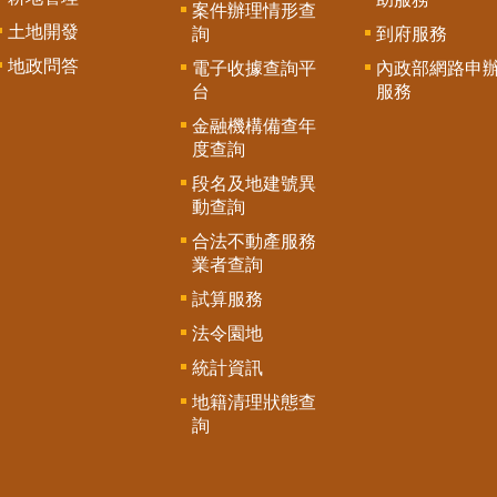
案件辦理情形查
土地開發
詢
到府服務
地政問答
電子收據查詢平
內政部網路申
台
服務
金融機構備查年
度查詢
段名及地建號異
動查詢
合法不動產服務
業者查詢
試算服務
法令園地
統計資訊
地籍清理狀態查
詢