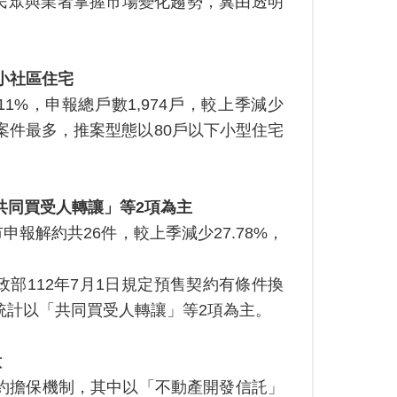
民眾與業者掌握市場變化趨勢，冀由透明
小社區住宅
1%，申報總戶數1,974戶，較上季減少
報案件最多，推案型態以80戶以下小型住宅
共同買受人轉讓」等
2
項為主
解約共26件，較上季減少27.78%，
112年7月1日規定預售契約有條件換
經統計以「共同買受人轉讓」等2項為主。
意
約擔保機制，其中以「不動產開發信託」