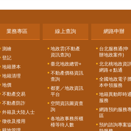
業務專區
線上查詢
網路申辦
測繪
地政雲(不動產
台北服務通(申
資訊查詢)
辦地政案件)
登記
臺北地政總管+
北北桃地政資
地籍謄本
網路ｅ點通
不動產價格資訊
地籍清理
查詢
全國地政電子
地價
本申領服務
都更／地政資訊
不動產交易
平台
地籍異動即時
服務
不動產防詐
空間資訊圖資查
詢
網路預約服務
外籍及大陸人士
區
各地政事務所櫃
徵收及撥用
檯等待人數
預約諮詢專案
耕地管理
助服務