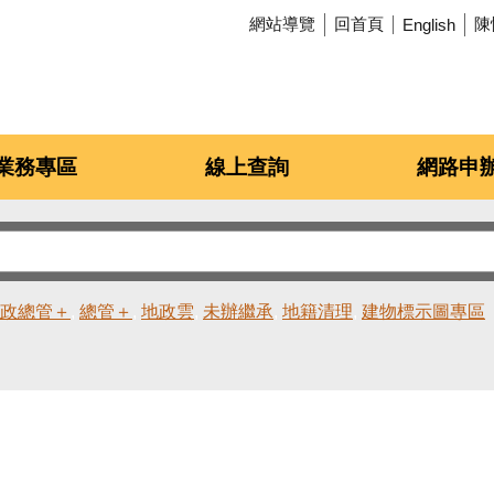
網站導覽
回首頁
陳
English
業務專區
線上查詢
網路申
政總管＋
總管＋
地政雲
未辦繼承
地籍清理
建物標示圖專區