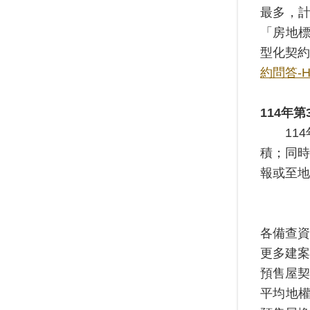
最多，計
「房地
型化契
約問答-Hi
114
年第
114年
積；同時
報或至地
各備查
更多建
預售屋
平均地權