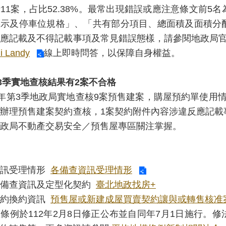
11案，占比52.38%。最常出現錯誤或應注意條文前
標示及停車位規格」、「共有部分項目、總面積及面積分
約應記載及不得記載事項及常見錯誤態樣，請參閱地政局
 Landy
線上即時問答，以保障自身權益。
3
季實地查核結果有
2
案不合格
第3季地政局實地查核9案預售建案，購屋預約單使用情
辦理預售建案契約查核，1案契約附件內容涉違反應記載
政局不動產交易安全／預售屋專區關注掌握。
資訊受理情形
各備查資訊受理情形
案備查資訊及定型化契約
臺北地政找房+
契約換約資訊
預售屋或新建成屋買賣契約讓與或轉售核准
條例於112年2月8日修正公布並自同年7月1日施行。