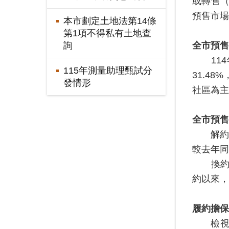
或轉售
預售市場
本市劃定土地法第14條
第1項不得私有土地查
全市預售
詢
114年
115年測量助理甄試分
31.4
發情形
社區為主
全市預售
解約是指
較去年同
換約是
約以來，
履約擔保
檢視1