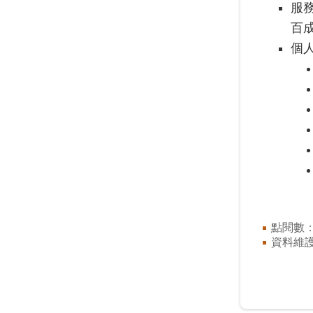
服
百
個
點閱數
資料維