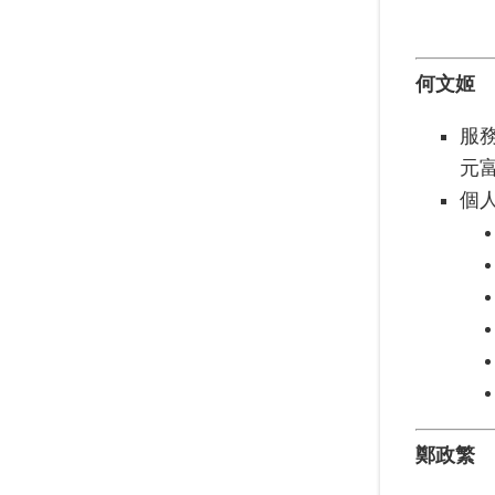
何文姬
服
元
個
鄭政繁