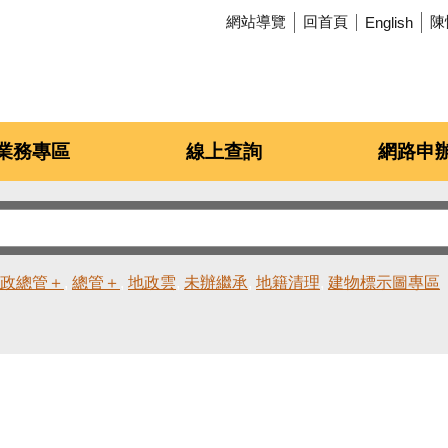
網站導覽
回首頁
陳
English
業務專區
線上查詢
網路申
政總管＋
總管＋
地政雲
未辦繼承
地籍清理
建物標示圖專區