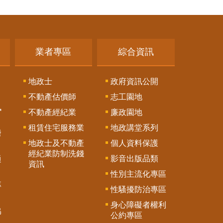
業者專區
綜合資訊
地政士
政府資訊公開
不動產估價師
志工園地
訊
不動產經紀業
廉政園地
租賃住宅服務業
地政講堂系列
謄
地政士及不動產
個人資料保護
經紀業防制洗錢
影音出版品類
通
資訊
性別主流化專區
專
性騷擾防治專區
身心障礙者權利
協
公約專區