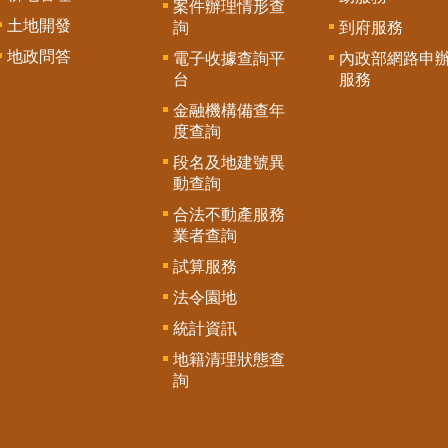
案件辦理情形查
土地開發
詢
到府服務
地政問答
電子收據查詢平
內政部網路申
台
服務
金融機構備查年
度查詢
段名及地建號異
動查詢
合法不動產服務
業者查詢
試算服務
法令園地
統計資訊
地籍清理狀態查
詢