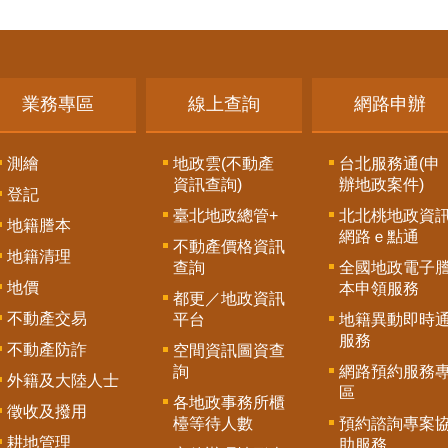
業務專區
線上查詢
網路申辦
測繪
地政雲(不動產
台北服務通(申
資訊查詢)
辦地政案件)
登記
臺北地政總管+
北北桃地政資
地籍謄本
網路ｅ點通
不動產價格資訊
地籍清理
查詢
全國地政電子
地價
本申領服務
都更／地政資訊
不動產交易
平台
地籍異動即時
服務
不動產防詐
空間資訊圖資查
詢
網路預約服務
外籍及大陸人士
區
各地政事務所櫃
徵收及撥用
檯等待人數
預約諮詢專案
耕地管理
助服務