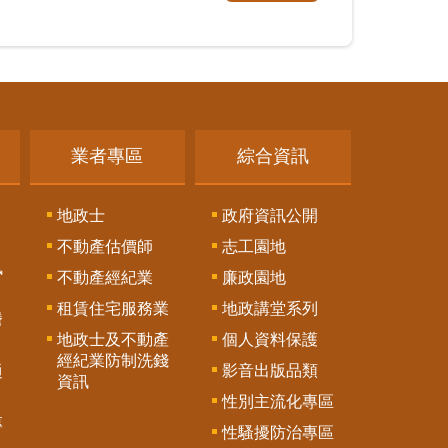
業者專區
綜合資訊
地政士
政府資訊公開
不動產估價師
志工園地
訊
不動產經紀業
廉政園地
租賃住宅服務業
地政講堂系列
謄
地政士及不動產
個人資料保護
經紀業防制洗錢
影音出版品類
通
資訊
性別主流化專區
專
性騷擾防治專區