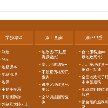
業務專區
線上查詢
網路申辦
測繪
地政雲(不動產
台北服務通(申
資訊查詢)
辦地政案件)
登記
臺北地政總管+
北北桃地政資
地籍謄本
網路ｅ點通
不動產價格資訊
地籍清理
查詢
全國地政電子
地價
本申領服務
都更／地政資訊
不動產交易
平台
地籍異動即時
服務
不動產防詐
空間資訊圖資查
詢
網路預約服務
外籍及大陸人士
區