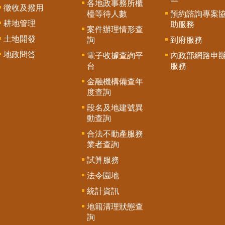
各地政事務所櫃
徵收及撥用
檯等待人數
預約諮詢專案
耕地管理
助服務
案件辦理情形查
土地開發
詢
到府服務
地政問答
電子收據查詢平
內政部網路申
台
服務
金融機構備查年
度查詢
段名及地建號異
動查詢
合法不動產服務
業者查詢
試算服務
法令園地
統計資訊
地籍清理狀態查
詢