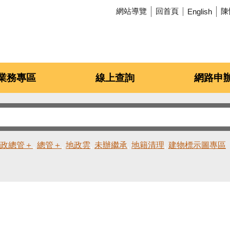
網站導覽
回首頁
陳
English
業務專區
線上查詢
網路申
政總管＋
總管＋
地政雲
未辦繼承
地籍清理
建物標示圖專區