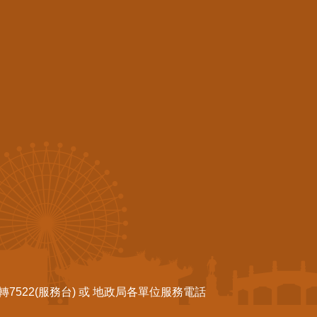
522(服務台) 或 地政局各單位服務電話