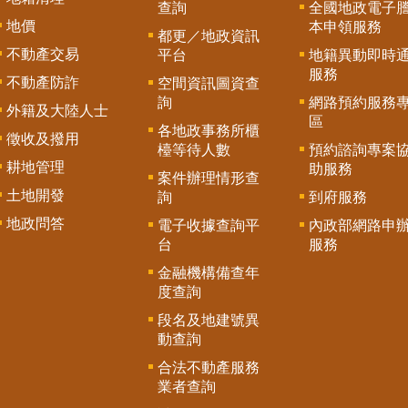
查詢
全國地政電子
地價
本申領服務
都更／地政資訊
不動產交易
平台
地籍異動即時
服務
不動產防詐
空間資訊圖資查
詢
網路預約服務
外籍及大陸人士
區
各地政事務所櫃
徵收及撥用
檯等待人數
預約諮詢專案
耕地管理
助服務
案件辦理情形查
土地開發
詢
到府服務
地政問答
電子收據查詢平
內政部網路申
台
服務
金融機構備查年
度查詢
段名及地建號異
動查詢
合法不動產服務
業者查詢