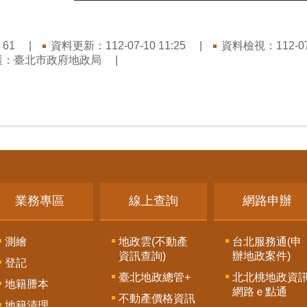
：
資料更新：112-07-10 11:25
資料檢視：112-07-
61
護：臺北市政府地政局
業務專區
線上查詢
網路申辦
測繪
地政雲(不動產
台北服務通(申
資訊查詢)
辦地政案件)
登記
臺北地政總管+
北北桃地政資
地籍謄本
網路ｅ點通
不動產價格資訊
地籍清理