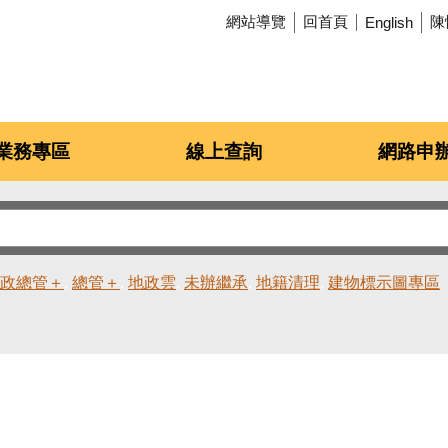
網站導覽
回首頁
陳
English
業務專區
線上查詢
網路申
政總管＋
總管＋
地政雲
未辦繼承
地籍清理
建物標示圖專區