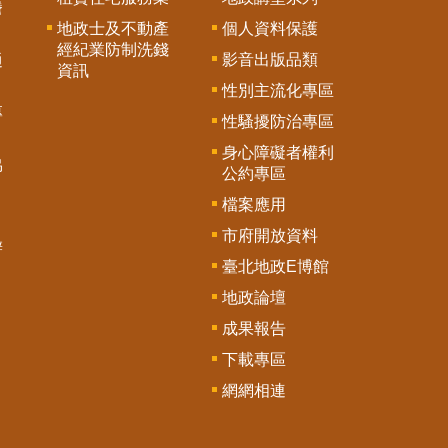
謄
地政士及不動產
個人資料保護
經紀業防制洗錢
影音出版品類
通
資訊
性別主流化專區
專
性騷擾防治專區
身心障礙者權利
協
公約專區
檔案應用
市府開放資料
辦
臺北地政E博館
地政論壇
成果報告
下載專區
網網相連