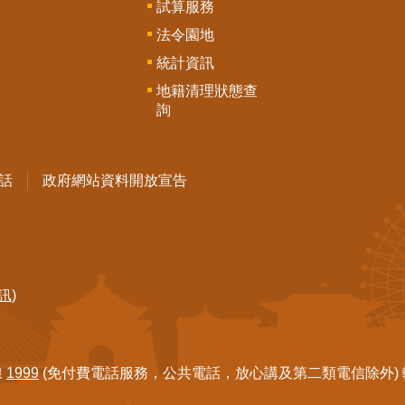
試算服務
法令園地
統計資訊
地籍清理狀態查
詢
話
政府網站資料開放宣告
訊)
線
1999
(免付費電話服務，公共電話，放心講及第二類電信除外) 轉7