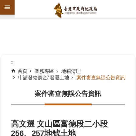
跳到主要內容區塊
進
階
搜
尋
:::
首頁
業務專區
地籍清理
申請發給價金/ 發還土地
案件審查無誤公告資訊
機
關
案件審查無誤公告資訊
介
紹
公
告
高文選 文山區富德段二小段
資
256、257地號土地
訊