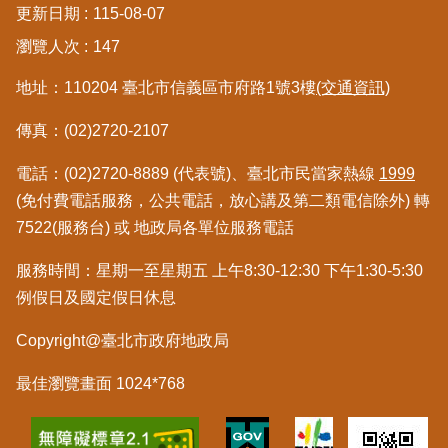
更新日期
115-08-07
區
瀏覽人次
147
綜
地址：110204 臺北市信義區市府路1號3樓
(交通資訊)
合
資
傳真：(02)2720-2107
訊
電話：(02)2720-8889 (代表號)、臺北市民當家熱線
1999
熱
門
(免付費電話服務，公共電話，放心講及第二類電信除外) 轉
關
7522(服務台) 或 地政局各單位服務電話
鍵
字
服務時間：星期一至星期五 上午8:30-12:30 下午1:30-5:30
例假日及國定假日休息
都
更/
Copyright@臺北市政府地政局
地
政
資
最佳瀏覽畫面 1024*768
訊
平
台