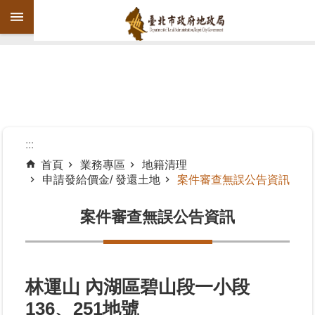
跳到主要內容區塊
進
階
搜
尋
:::
首頁
業務專區
地籍清理
申請發給價金/ 發還土地
案件審查無誤公告資訊
機
關
案件審查無誤公告資訊
介
紹
公
告
林運山 內湖區碧山段一小段
資
136、251地號
訊