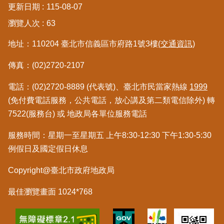
更新日期
115-08-07
區
瀏覽人次
63
綜
地址：110204 臺北市信義區市府路1號3樓
(交通資訊)
合
資
傳真：(02)2720-2107
訊
電話：(02)2720-8889 (代表號)、臺北市民當家熱線
1999
熱
門
(免付費電話服務，公共電話，放心講及第二類電信除外) 轉
關
7522(服務台) 或 地政局各單位服務電話
鍵
字
服務時間：星期一至星期五 上午8:30-12:30 下午1:30-5:30
例假日及國定假日休息
都
更/
Copyright@臺北市政府地政局
地
政
資
最佳瀏覽畫面 1024*768
訊
平
台