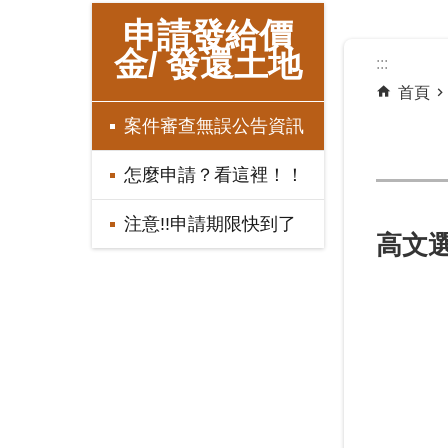
:::
申請發給價
金/ 發還土地
:::
首頁
案件審查無誤公告資訊
怎麼申請？看這裡！！
注意!!申請期限快到了
高文選