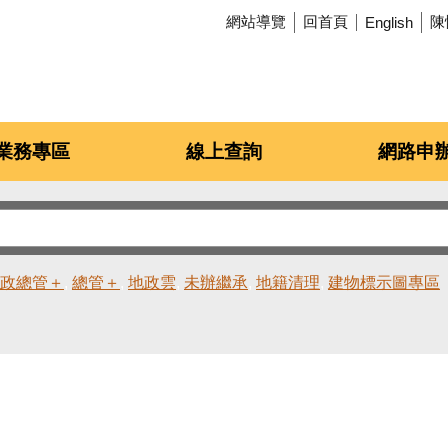
網站導覽
回首頁
陳
English
業務專區
線上查詢
網路申
政總管＋
總管＋
地政雲
未辦繼承
地籍清理
建物標示圖專區