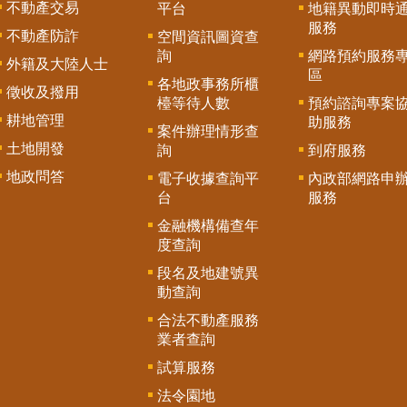
不動產交易
平台
地籍異動即時
服務
不動產防詐
空間資訊圖資查
詢
網路預約服務
外籍及大陸人士
區
各地政事務所櫃
徵收及撥用
檯等待人數
預約諮詢專案
耕地管理
助服務
案件辦理情形查
土地開發
詢
到府服務
地政問答
電子收據查詢平
內政部網路申
台
服務
金融機構備查年
度查詢
段名及地建號異
動查詢
合法不動產服務
業者查詢
試算服務
法令園地