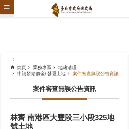
跳到主要內容區塊
進
階
搜
尋
:::
首頁
業務專區
地籍清理
申請發給價金/ 發還土地
案件審查無誤公告資訊
機
關
案件審查無誤公告資訊
介
紹
公
告
林齊 南港區大豐段三小段325地
資
號土地
訊