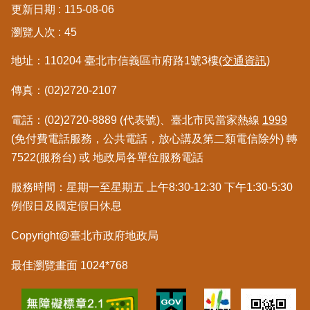
更新日期
115-08-06
區
瀏覽人次
45
綜
地址：110204 臺北市信義區市府路1號3樓
(交通資訊)
合
資
傳真：(02)2720-2107
訊
電話：(02)2720-8889 (代表號)、臺北市民當家熱線
1999
熱
門
(免付費電話服務，公共電話，放心講及第二類電信除外) 轉
關
7522(服務台) 或 地政局各單位服務電話
鍵
字
服務時間：星期一至星期五 上午8:30-12:30 下午1:30-5:30
例假日及國定假日休息
都
更/
Copyright@臺北市政府地政局
地
政
資
最佳瀏覽畫面 1024*768
訊
平
台