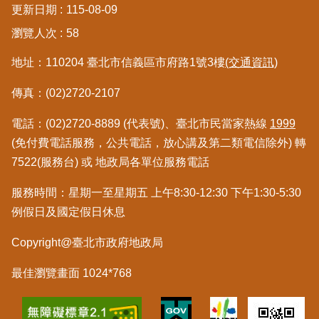
更新日期
115-08-09
區
瀏覽人次
58
綜
地址：110204 臺北市信義區市府路1號3樓
(交通資訊)
合
資
傳真：(02)2720-2107
訊
電話：(02)2720-8889 (代表號)、臺北市民當家熱線
1999
熱
門
(免付費電話服務，公共電話，放心講及第二類電信除外) 轉
關
7522(服務台) 或 地政局各單位服務電話
鍵
字
服務時間：星期一至星期五 上午8:30-12:30 下午1:30-5:30
例假日及國定假日休息
都
更/
Copyright@臺北市政府地政局
地
政
資
最佳瀏覽畫面 1024*768
訊
平
台