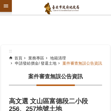
跳到主要內容區塊
進
階
搜
尋
:::
首頁
業務專區
地籍清理
申請發給價金/ 發還土地
案件審查無誤公告資訊
機
關
案件審查無誤公告資訊
介
紹
公
告
高文選 文山區富德段二小段
資
256、257地號土地
訊