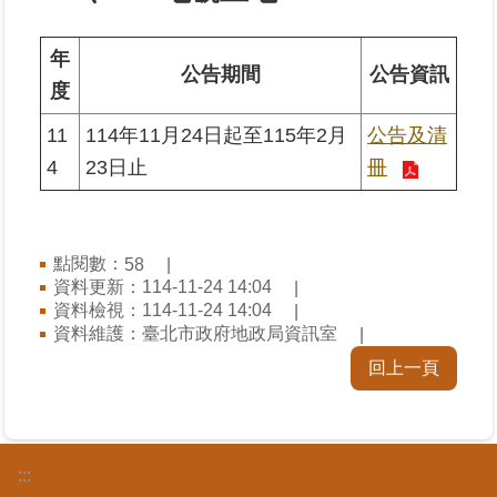
業
年
公告期間
公告資訊
務
度
專
區
11
114年11月24日起至115年2月
公告及清
4
23日止
冊
線
上
查
詢
點閱數：
58
資料更新：114-11-24 14:04
資料檢視：114-11-24 14:04
網
資料維護：臺北市政府地政局資訊室
路
申
回上一頁
辦
業
者
:::
專