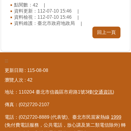
點閱數：
42
區
資料更新：112-07-10 15:46
資料檢視：112-07-10 15:46
綜
資料維護：臺北市政府地政局
合
回上一頁
資
訊
熱
門
:::
關
鍵
更新日期
115-08-08
字
瀏覽人次
42
都
地址：110204 臺北市信義區市府路1號3樓
(交通資訊)
更/
地
傳真：(02)2720-2107
政
資
電話：(02)2720-8889 (代表號)、臺北市民當家熱線
1999
訊
平
(免付費電話服務，公共電話，放心講及第二類電信除外) 轉
台