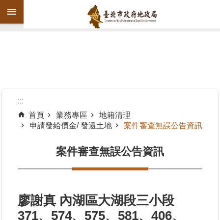
跳到主要內容區塊
進
階
搜
尋
:::
首頁
業務專區
地籍清理
申請發給價金/ 發還土地
案件審查無誤公告資訊
機
關
案件審查無誤公告資訊
介
紹
公
告
廖謝真 內湖區大湖段三小段
資
371、574、575、581、406、
訊