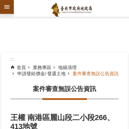
跳到主要內容區塊
進
階
搜
尋
:::
首頁
業務專區
地籍清理
申請發給價金/ 發還土地
案件審查無誤公告資訊
機
關
案件審查無誤公告資訊
介
紹
公
告
王權 南港區麗山段二小段266、
資
413地號
訊