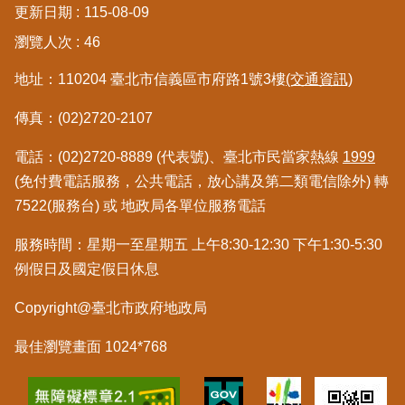
更新日期
115-08-09
區
瀏覽人次
46
綜
地址：110204 臺北市信義區市府路1號3樓
(交通資訊)
合
資
傳真：(02)2720-2107
訊
電話：(02)2720-8889 (代表號)、臺北市民當家熱線
1999
熱
門
(免付費電話服務，公共電話，放心講及第二類電信除外) 轉
關
7522(服務台) 或 地政局各單位服務電話
鍵
字
服務時間：星期一至星期五 上午8:30-12:30 下午1:30-5:30
例假日及國定假日休息
都
更/
Copyright@臺北市政府地政局
地
政
資
最佳瀏覽畫面 1024*768
訊
平
台