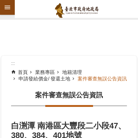
跳到主要內容區塊
進
階
搜
尋
:::
首頁
業務專區
地籍清理
申請發給價金/ 發還土地
案件審查無誤公告資訊
機
關
案件審查無誤公告資訊
介
紹
公
告
白渆潭 南港區大豐段二小段47、
資
380、384、401地號
訊