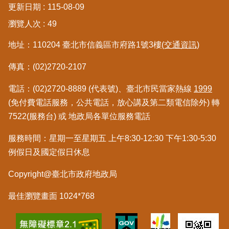
更新日期
115-08-09
區
瀏覽人次
49
綜
地址：110204 臺北市信義區市府路1號3樓
(交通資訊)
合
資
傳真：(02)2720-2107
訊
電話：(02)2720-8889 (代表號)、臺北市民當家熱線
1999
熱
門
(免付費電話服務，公共電話，放心講及第二類電信除外) 轉
關
7522(服務台) 或 地政局各單位服務電話
鍵
字
服務時間：星期一至星期五 上午8:30-12:30 下午1:30-5:30
例假日及國定假日休息
都
更/
Copyright@臺北市政府地政局
地
政
資
最佳瀏覽畫面 1024*768
訊
平
台