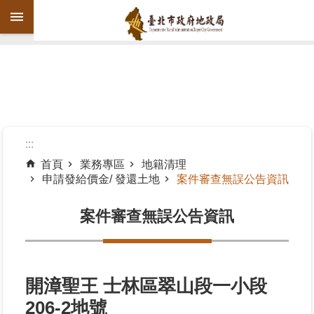
跳到主要內容區塊
進
階
搜
尋
:::
首頁
業務專區
地籍清理
申請發給價金/ 發還土地
案件審查無誤公告資訊
機
關
案件審查無誤公告資訊
介
紹
公
告
開漳聖王 士林區翠山段一小段
資
206-2地號
訊