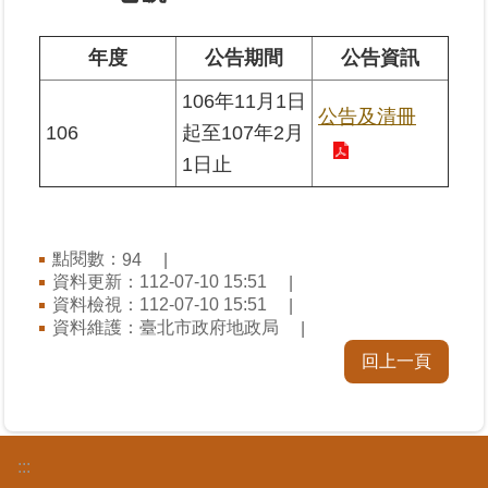
業
年度
公告期間
公告資訊
務
106年11月1日
專
公告及清冊
區
106
起至107年2月
1日止
線
上
查
詢
點閱數：
94
資料更新：112-07-10 15:51
資料檢視：112-07-10 15:51
網
資料維護：臺北市政府地政局
路
申
回上一頁
辦
業
者
:::
專