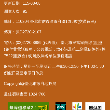
更新日期
115-08-08
區
瀏覽人次
95
綜
地址：110204 臺北市信義區市府路1號3樓
(交通資訊)
合
資
傳真：(02)2720-2107
訊
電話：(02)2720-8889 (代表號)、臺北市民當家熱線
1999
熱
門
(免付費電話服務，公共電話，放心講及第二類電信除外) 轉
關
7522(服務台) 或 地政局各單位服務電話
鍵
字
服務時間：星期一至星期五 上午8:30-12:30 下午1:30-5:30
例假日及國定假日休息
都
更/
Copyright@臺北市政府地政局
地
政
資
最佳瀏覽畫面 1024*768
訊
平
台