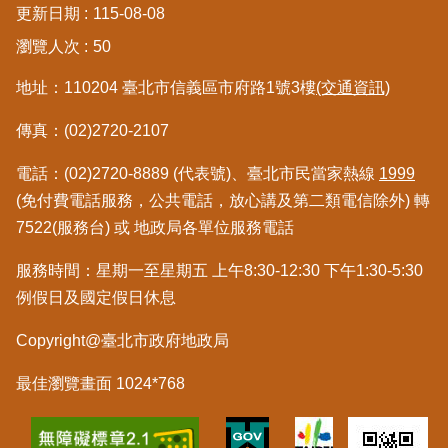
更新日期
115-08-08
區
瀏覽人次
50
綜
地址：110204 臺北市信義區市府路1號3樓
(交通資訊)
合
資
傳真：(02)2720-2107
訊
電話：(02)2720-8889 (代表號)、臺北市民當家熱線
1999
熱
門
(免付費電話服務，公共電話，放心講及第二類電信除外) 轉
關
7522(服務台) 或 地政局各單位服務電話
鍵
字
服務時間：星期一至星期五 上午8:30-12:30 下午1:30-5:30
例假日及國定假日休息
都
更/
Copyright@臺北市政府地政局
地
政
資
最佳瀏覽畫面 1024*768
訊
平
台