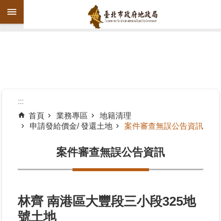
跳到主要內容區塊
進
階
搜
尋
:::
首頁
業務專區
地籍清理
申請發給價金/ 發還土地
案件審查無誤公告資訊
機
關
案件審查無誤公告資訊
介
紹
公
告
林齊 南港區大豐段三小段325地
資
號土地
訊