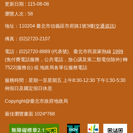
更新日期
115-08-08
區
瀏覽人次
58
綜
地址：110204 臺北市信義區市府路1號3樓
(交通資訊)
合
資
傳真：(02)2720-2107
訊
電話：(02)2720-8889 (代表號)、臺北市民當家熱線
1999
熱
門
(免付費電話服務，公共電話，放心講及第二類電信除外) 轉
關
7522(服務台) 或 地政局各單位服務電話
鍵
字
服務時間：星期一至星期五 上午8:30-12:30 下午1:30-5:30
例假日及國定假日休息
都
更/
Copyright@臺北市政府地政局
地
政
資
最佳瀏覽畫面 1024*768
訊
平
台