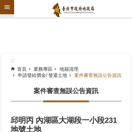
跳到主要內容區塊
進
階
搜
尋
:::
首頁
業務專區
地籍清理
申請發給價金/ 發還土地
案件審查無誤公告資訊
機
關
案件審查無誤公告資訊
介
紹
公
告
邱明丙 內湖區大湖段一小段231
資
地號土地
訊