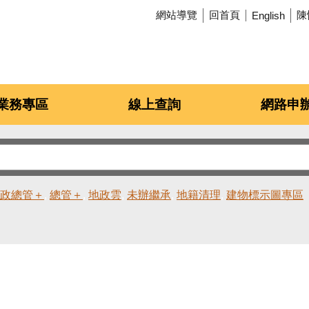
網站導覽
回首頁
陳
English
業務專區
線上查詢
網路申
政總管＋
總管＋
地政雲
未辦繼承
地籍清理
建物標示圖專區