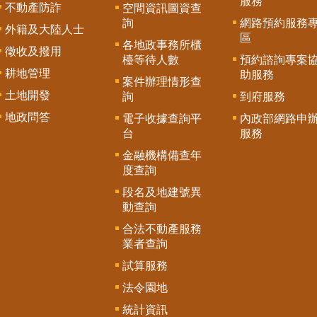
服務
不動產防詐
空間資訊圖資查
詢
網路預約服務
外籍及大陸人士
區
各地政事務所櫃
徵收及撥用
檯等待人數
預約諮詢專案
耕地管理
助服務
案件辦理情形查
土地開發
詢
到府服務
地政問答
電子收據查詢平
內政部網路申
台
服務
金融機構備查年
度查詢
段名及地建號異
動查詢
合法不動產服務
業者查詢
試算服務
法令園地
統計資訊