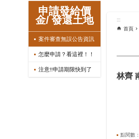
:::
申請發給價
金/ 發還土地
:::
首頁
案件審查無誤公告資訊
怎麼申請？看這裡！！
注意!!申請期限快到了
林齊 
點閱數