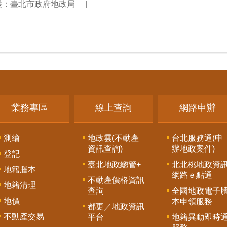
護：臺北市政府地政局
業務專區
線上查詢
網路申辦
測繪
地政雲(不動產
台北服務通(申
資訊查詢)
辦地政案件)
登記
臺北地政總管+
北北桃地政資
地籍謄本
網路ｅ點通
不動產價格資訊
地籍清理
查詢
全國地政電子
地價
本申領服務
都更／地政資訊
不動產交易
平台
地籍異動即時