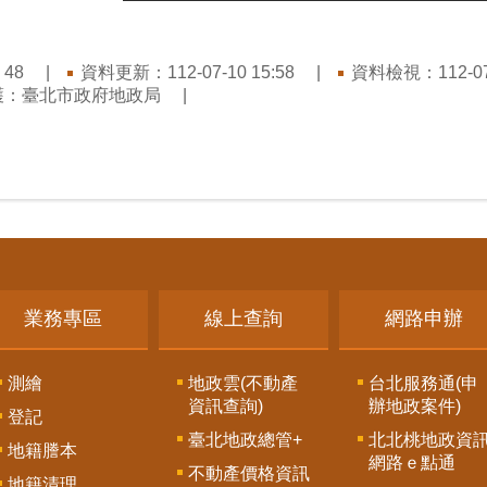
：
資料更新：112-07-10 15:58
資料檢視：112-07-
48
護：臺北市政府地政局
業務專區
線上查詢
網路申辦
測繪
地政雲(不動產
台北服務通(申
資訊查詢)
辦地政案件)
登記
臺北地政總管+
北北桃地政資
地籍謄本
網路ｅ點通
不動產價格資訊
地籍清理