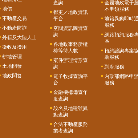
查詢
全國地政電子
地價
本申領服務
都更／地政資訊
不動產交易
平台
地籍異動即時
服務
不動產防詐
空間資訊圖資查
詢
網路預約服務
外籍及大陸人士
區
各地政事務所櫃
徵收及撥用
檯等待人數
預約諮詢專案
耕地管理
助服務
案件辦理情形查
土地開發
詢
到府服務
地政問答
電子收據查詢平
內政部網路申
台
服務
金融機構備查年
度查詢
段名及地建號異
動查詢
合法不動產服務
業者查詢