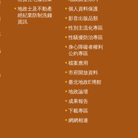
謄
地政士及不動產
個人資料保護
經紀業防制洗錢
影音出版品類
通
資訊
性別主流化專區
專
性騷擾防治專區
身心障礙者權利
協
公約專區
檔案應用
市府開放資料
辦
臺北地政E博館
地政論壇
成果報告
下載專區
網網相連