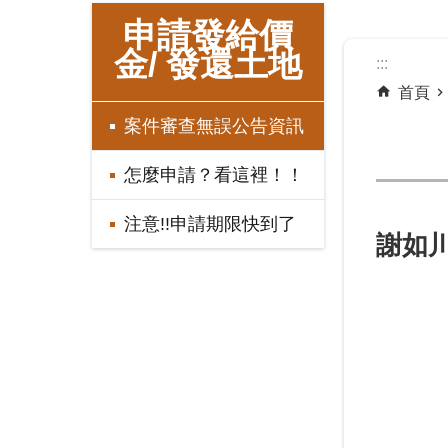
:::
申請發給價
金/ 發還土地
:::
首頁
案件審查無誤公告資訊
怎麼申請？看這裡！！
注意!!申請期限快到了
謝如川