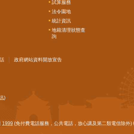
試算服務
法令園地
統計資訊
地籍清理狀態查
詢
話
政府網站資料開放宣告
訊)
線
1999
(免付費電話服務，公共電話，放心講及第二類電信除外) 轉7