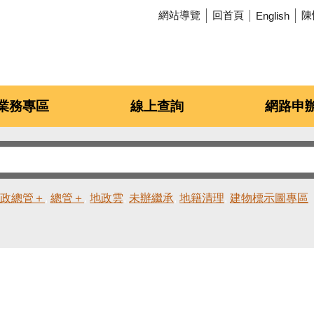
網站導覽
回首頁
陳
English
業務專區
線上查詢
網路申
政總管＋
總管＋
地政雲
未辦繼承
地籍清理
建物標示圖專區