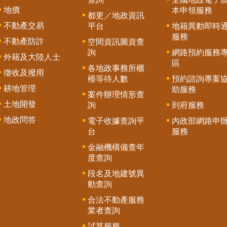
地價
本申領服務
都更／地政資訊
不動產交易
平台
地籍異動即時
服務
不動產防詐
空間資訊圖資查
詢
網路預約服務
外籍及大陸人士
區
各地政事務所櫃
徵收及撥用
檯等待人數
預約諮詢專案
耕地管理
助服務
案件辦理情形查
土地開發
詢
到府服務
地政問答
電子收據查詢平
內政部網路申
台
服務
金融機構備查年
度查詢
段名及地建號異
動查詢
合法不動產服務
業者查詢
試算服務