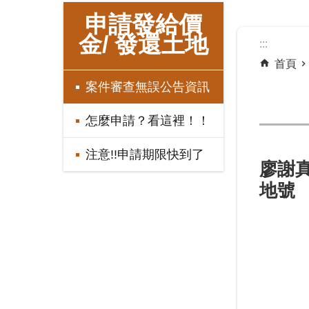
:::
申請發給價
金/ 發還土地
:::
首頁
案件審查無誤公告資訊
怎麼申請？看這裡！！
注意!!申請期限快到了
廖謝真
地號