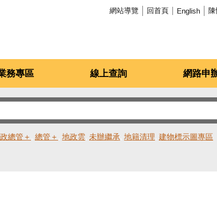
網站導覽
回首頁
陳
English
業務專區
線上查詢
網路申
政總管＋
總管＋
地政雲
未辦繼承
地籍清理
建物標示圖專區