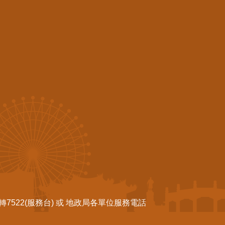
522(服務台) 或 地政局各單位服務電話