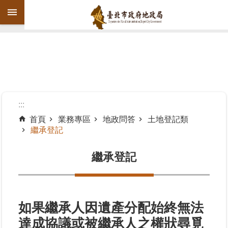
跳到主要內容區塊
進
階
搜
尋
:::
首頁
業務專區
地政問答
土地登記類
繼承登記
機
關
繼承登記
介
紹
公
告
如果繼承人因遺產分配始終無法
資
達成協議或被繼承人之權狀尋覓
訊