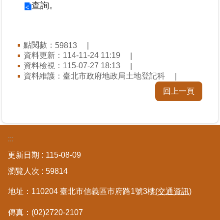
查詢。
區
綜
合
點閱數：
59813
資
資料更新：114-11-24 11:19
資料檢視：115-07-27 18:13
訊
資料維護：臺北市政府地政局土地登記科
熱
回上一頁
門
關
鍵
字
:::
都
更新日期
115-08-09
更/
地
瀏覽人次
59814
政
資
地址：110204 臺北市信義區市府路1號3樓
(交通資訊)
訊
平
傳真：(02)2720-2107
台