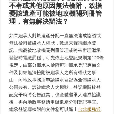
不著或其他原因無法檢附，致擔
業
憂該遺產可能被地政機關列冊管
務
理，有無解決辦法？
專
區
如果繼承人對於遺產分配一直無法達成協議或
線
無法檢附被繼承人權狀，致遲未聲請繼承登
上
記，擔憂被地政機關列冊管理或將來辦理繼承
查
登記時需繳罰鍰，可先依土地登記規則第120條
詢
規定，由部分繼承人檢附辦理繼承登記應備文
網
件及切結無法檢附被繼承人之所有權狀之事
路
由，向地政事務所申請繼承登記為全體繼承人
申
公同共有。該被繼承人之權狀，登記機關於登
辦
記完畢時將公告註銷，俟全體繼承人達成協議
業
後，再向地政事務所申辦遺產分割登記事宜。
者
繼承登記應檢附的文件您可以逕上
台北服務通
專