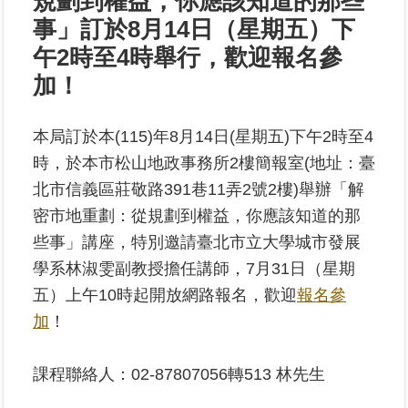
規劃到權益，你應該知道的那些
事」訂於8月14日（星期五）下
業
午2時至4時舉行，歡迎報名參
務
加！
專
區
本局訂於本(115)年8月14日(星期五)下午2時至4
線
時，於本市松山地政事務所2樓簡報室(地址：臺
上
北市信義區莊敬路391巷11弄2號2樓)舉辦「解
查
詢
密市地重劃：從規劃到權益，你應該知道的那
些事」講座，特別邀請臺北市立大學城市發展
網
學系林淑雯副教授擔任講師，7月31日（星期
路
五）上午10時起開放網路報名，
歡迎
報名參
申
辦
加
！
業
課程聯絡人：02-87807056轉513 林先生
者
專