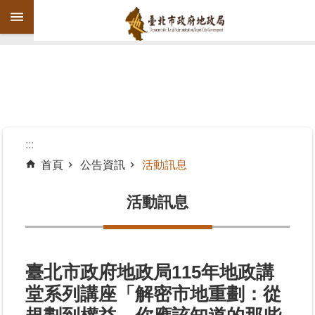
跳到主要內容區塊
進
階
搜
尋
:::
首頁
公告資訊
活動訊息
機
關
活動訊息
介
紹
公
臺北市政府地政局115年地政講
告
堂系列講座「解密市地重劃：從
資
訊