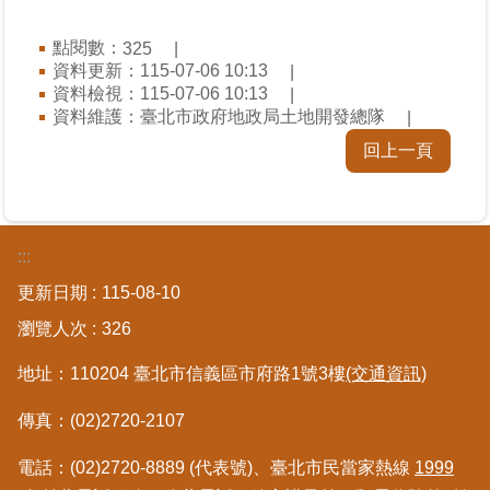
區
點閱數：
325
資料更新：115-07-06 10:13
綜
資料檢視：115-07-06 10:13
合
資料維護：臺北市政府地政局土地開發總隊
資
訊
回上一頁
熱
門
關
:::
鍵
字
更新日期
115-08-10
都
瀏覽人次
326
更/
地
地址：110204 臺北市信義區市府路1號3樓
(交通資訊)
政
資
傳真：(02)2720-2107
訊
平
電話：(02)2720-8889 (代表號)、臺北市民當家熱線
1999
台