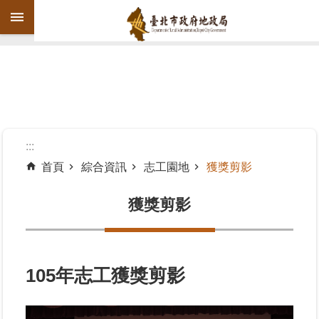
跳到主要內容區塊
進
階
搜
尋
:::
首頁
綜合資訊
志工園地
獲獎剪影
機
關
獲獎剪影
介
紹
公
105年志工獲獎剪影
告
資
訊