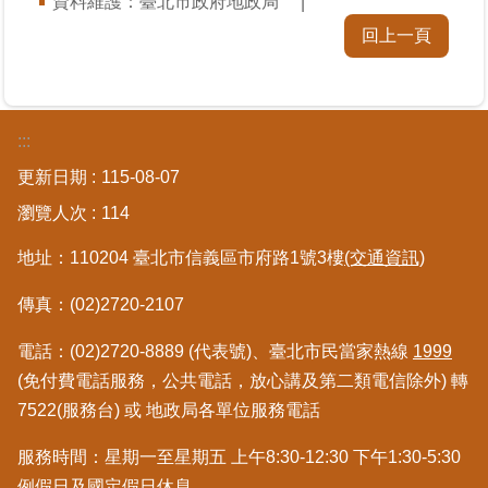
資料維護：臺北市政府地政局
區
回上一頁
綜
合
資
:::
訊
更新日期
115-08-07
熱
瀏覽人次
114
門
關
地址：110204 臺北市信義區市府路1號3樓
(交通資訊)
鍵
字
傳真：(02)2720-2107
都
更/
電話：(02)2720-8889 (代表號)、臺北市民當家熱線
1999
地
(免付費電話服務，公共電話，放心講及第二類電信除外) 轉
政
7522(服務台) 或 地政局各單位服務電話
資
訊
服務時間：星期一至星期五 上午8:30-12:30 下午1:30-5:30
平
台
例假日及國定假日休息