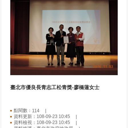
業
務
專
區
線
上
查
詢
網
路
臺北市優良長青志工松青獎-廖橋蓮女士​
申
辦
點閱數：
114
業
資料更新：108-09-23 10:45
者
資料檢視：108-09-23 10:45
專