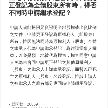
正登記為全體股東所有時，得否
業
不同時申請繼承登記？
務
專
申請人倘能檢附足資證明全部股權或出資比例
區
之文件，申請更正登記為原權利人（即股東）
線
所有，惟因無法同時為原權利人（股東）全體
上
之繼承人代為申請繼承登記，為維護當事人權
查
益，以免是類土地被代為標售，權宜同意申請
詢
人免為未會同申請更正登記之其他原權利人
網
（股東）之繼承人申辦繼承登記，而暫以已死
路
亡之原權利人（股東）名義登記，惟該申請人
申
之被繼承人之應有部分應同時申請繼承登記。
辦
業
者
點閱數：
28659
專