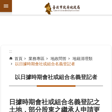
跳到主要內容區塊
進
階
搜
尋
:::
首頁
業務專區
地政問答
地籍清理類
以日據時期會社或組合名義登記者
機
關
以日據時期會社或組合名義登記者
介
紹
公
告
日據時期會社或組合名義登記之
資
土地，部分股東之繼承人申請更
訊