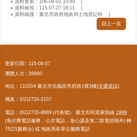
資料更新：106-08-01 10:49
區
資料檢視：115-07-27 18:11
資料維護：臺北市政府地政局土地登記科
綜
回上一頁
合
資
訊
:::
熱
門
更新日期
115-08-07
關
鍵
瀏覽人次
28660
字
地址：110204 臺北市信義區市府路1號3樓
(交通資訊)
都
更/
傳真：(02)2720-2107
地
政
電話：(02)2720-8889 (代表號)、臺北市民當家熱線
1999
資
(免付費電話服務，公共電話，放心講及第二類電信除外) 轉
訊
7522(服務台) 或 地政局各單位服務電話
平
台