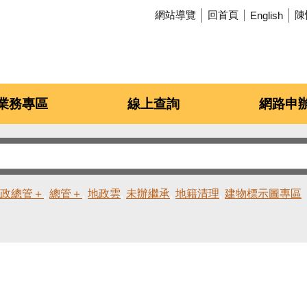
網站導覽
回首頁
陳
English
業務專區
線上查詢
網路申
政總管＋
總管＋
地政雲
未辦繼承
地籍清理
建物標示圖專區