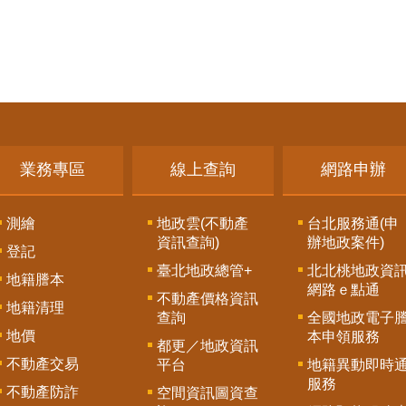
業務專區
線上查詢
網路申辦
測繪
地政雲(不動產
台北服務通(申
資訊查詢)
辦地政案件)
登記
臺北地政總管+
北北桃地政資
地籍謄本
網路ｅ點通
不動產價格資訊
地籍清理
查詢
全國地政電子
地價
本申領服務
都更／地政資訊
不動產交易
平台
地籍異動即時
服務
不動產防詐
空間資訊圖資查