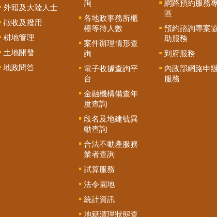
詢
網路預約服務
外籍及大陸人士
區
各地政事務所櫃
徵收及撥用
檯等待人數
預約諮詢專案
耕地管理
助服務
案件辦理情形查
土地開發
詢
到府服務
地政問答
電子收據查詢平
內政部網路申
台
服務
金融機構備查年
度查詢
段名及地建號異
動查詢
合法不動產服務
業者查詢
試算服務
法令園地
統計資訊
地籍清理狀態查