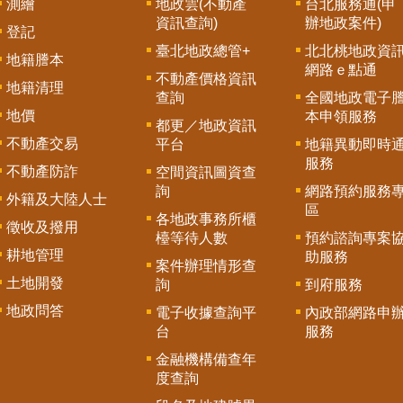
測繪
地政雲(不動產
台北服務通(申
資訊查詢)
辦地政案件)
登記
臺北地政總管+
北北桃地政資
地籍謄本
網路ｅ點通
不動產價格資訊
地籍清理
查詢
全國地政電子
地價
本申領服務
都更／地政資訊
不動產交易
平台
地籍異動即時
服務
不動產防詐
空間資訊圖資查
詢
網路預約服務
外籍及大陸人士
區
各地政事務所櫃
徵收及撥用
檯等待人數
預約諮詢專案
耕地管理
助服務
案件辦理情形查
土地開發
詢
到府服務
地政問答
電子收據查詢平
內政部網路申
台
服務
金融機構備查年
度查詢