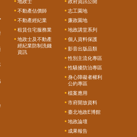
地政士
政府資訊公開
不動產估價師
志工園地
訊
不動產經紀業
廉政園地
租賃住宅服務業
地政講堂系列
謄
地政士及不動產
個人資料保護
經紀業防制洗錢
影音出版品類
通
資訊
性別主流化專區
專
性騷擾防治專區
身心障礙者權利
協
公約專區
檔案應用
市府開放資料
辦
臺北地政E博館
地政論壇
成果報告