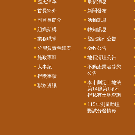
歷史沿革
最新消息
首長簡介
新聞發布
副首長簡介
活動訊息
組織架構
轉知訊息
業務職掌
登記案件公告
分層負責明細表
徵收公告
施政專區
地籍清理公告
大事紀
不動產業者獎懲
公告
得獎事蹟
本市劃定土地法
聯絡資訊
第14條第1項不
得私有土地查詢
115年測量助理
甄試分發情形