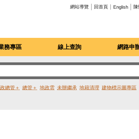
網站導覽
回首頁
陳
English
業務專區
線上查詢
網路申
政總管＋
總管＋
地政雲
未辦繼承
地籍清理
建物標示圖專區