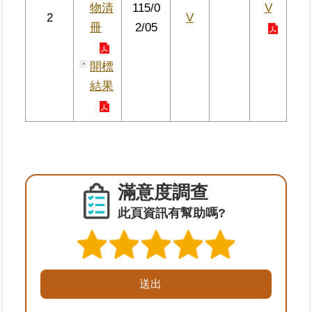
物清
115/0
V
2
V
冊
2/05
臺
北
地
開標
政
結果
總
管
＋
總
管
滿意度調查
＋
此頁資訊有幫助嗎?
地
政
雲
未
辦