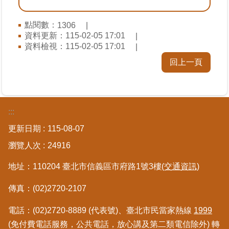
繼
承
點閱數：
1306
資料更新：
115-02-05 17:01
資料檢視：
115-02-05 17:01
地
籍
回上一頁
清
理
建
:::
物
更新日期
115-08-07
標
示
瀏覽人次
24916
圖
專
地址：110204 臺北市信義區市府路1號3樓
(交通資訊)
區
傳真：(02)2720-2107
網
電話：(02)2720-8889 (代表號)、臺北市民當家熱線
1999
站
導
(免付費電話服務，公共電話，放心講及第二類電信除外) 轉