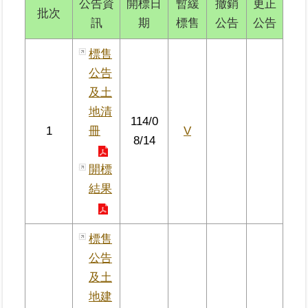
公告資
開標日
暫緩
撤銷
更正
區
批次
訊
期
標售
公告
公告
綜
標售
合
公告
資
及土
訊
地清
114/0
熱
1
冊
V
門
8/14
關
鍵
開標
字
結果
都
更/
地
標售
政
公告
資
及土
訊
平
地建
台