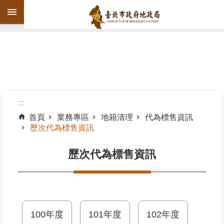
跳到主要內容區塊
進
階
搜
尋
:::
首頁
業務專區
地籍清理
代為標售資訊
歷次代為標售資訊
機
關
歷次代為標售資訊
介
紹
公
告
資
100年度
101年度
102年度
訊