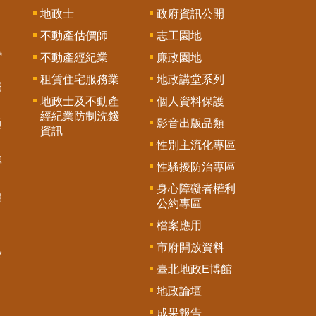
地政士
政府資訊公開
不動產估價師
志工園地
訊
不動產經紀業
廉政園地
租賃住宅服務業
地政講堂系列
謄
地政士及不動產
個人資料保護
經紀業防制洗錢
影音出版品類
通
資訊
性別主流化專區
專
性騷擾防治專區
身心障礙者權利
協
公約專區
檔案應用
市府開放資料
辦
臺北地政E博館
地政論壇
成果報告