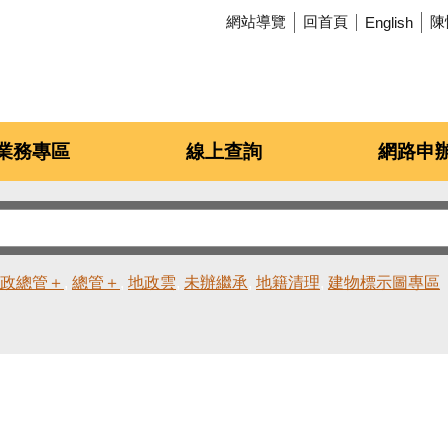
網站導覽
回首頁
陳
English
業務專區
線上查詢
網路申
政總管＋
總管＋
地政雲
未辦繼承
地籍清理
建物標示圖專區