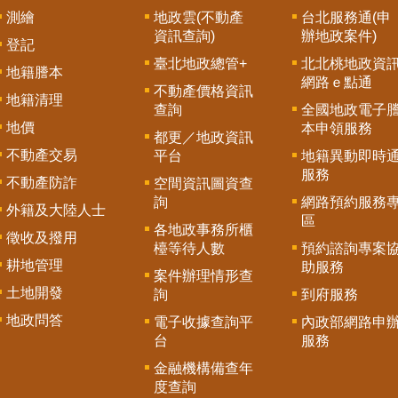
測繪
地政雲(不動產
台北服務通(申
資訊查詢)
辦地政案件)
登記
臺北地政總管+
北北桃地政資
地籍謄本
網路ｅ點通
不動產價格資訊
地籍清理
查詢
全國地政電子
地價
本申領服務
都更／地政資訊
不動產交易
平台
地籍異動即時
服務
不動產防詐
空間資訊圖資查
詢
網路預約服務
外籍及大陸人士
區
各地政事務所櫃
徵收及撥用
檯等待人數
預約諮詢專案
耕地管理
助服務
案件辦理情形查
土地開發
詢
到府服務
地政問答
電子收據查詢平
內政部網路申
台
服務
金融機構備查年
度查詢