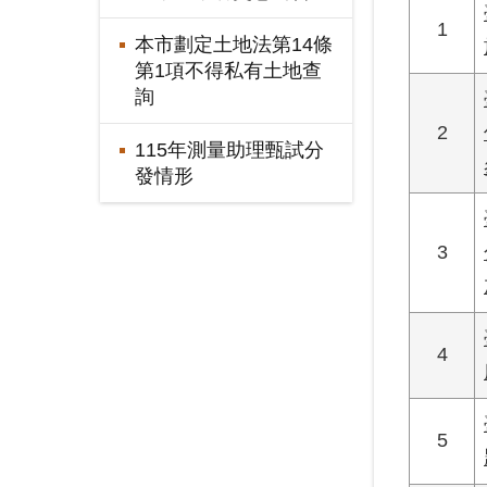
1
本市劃定土地法第14條
第1項不得私有土地查
詢
2
115年測量助理甄試分
發情形
3
4
5