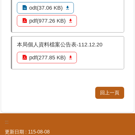
odt(37.06 KB)
業
pdf(977.26 KB)
務
專
區
本局個人資料檔案公告表-112.12.20
線
上
pdf(277.85 KB)
查
詢
網
路
回上一頁
申
辦
業
:::
者
更新日期
115-08-08
專