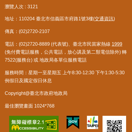
區
瀏覽人次
3121
地址：110204 臺北市信義區市府路1號3樓
(交通資訊)
綜
合
傳真：(02)2720-2107
資
訊
電話：(02)2720-8889 (代表號)、臺北市民當家熱線
1999
(免付費電話服務，公共電話，放心講及第二類電信除外) 轉
熱
門
7522(服務台) 或 地政局各單位服務電話
關
鍵
服務時間：星期一至星期五 上午8:30-12:30 下午1:30-5:30
字
例假日及國定假日休息
都
Copyright@臺北市政府地政局
更/
地
最佳瀏覽畫面 1024*768
政
資
訊
平
台