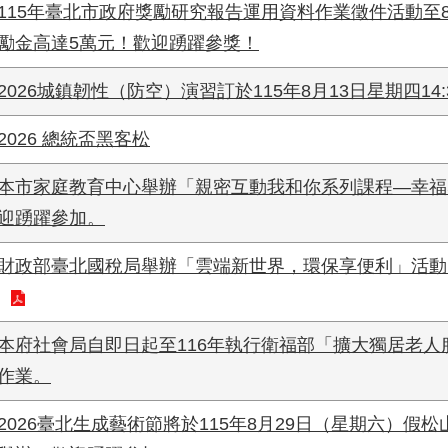
115年臺北市政府獎勵研究報告運用資料作業徵件活動至8
勵金高達5萬元！歡迎踴躍參獎！
2026城鎮韌性（防空）演習訂於115年8月13日星期四14:3
2026 總統盃黑客松
本市家庭教育中心舉辦「親密互動我和你系列課程—幸福
迎踴躍參加。
財政部臺北國稅局舉辦「雲端新世界，環保享便利」活動
本府社會局自即日起至116年執行衛福部「擴大獨居老人
作業。
2026臺北生成藝術節將於115年8月29日（星期六）假