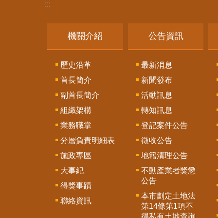
:::
機關介紹
公告資訊
歷史沿革
最新消息
首長簡介
新聞發布
副首長簡介
活動訊息
組織架構
轉知訊息
業務職掌
登記案件公告
分層負責明細表
徵收公告
施政專區
地籍清理公告
大事紀
不動產業者獎懲
公告
得獎事蹟
本市劃定土地法
聯絡資訊
第14條第1項不
得私有土地查詢