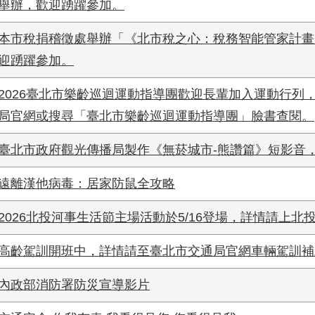
舉辦，歡迎踴躍參加。
本市稅捐稽徵處舉辦「《北市稅之心：稅務智能管家計畫
迎踴躍參加。
2026臺北市樂齡巡迴運動指導團歡迎長輩加入運動行列
局官網或搜尋「臺北市樂齡巡迴運動指導團」臉書查閱。
臺北市政府觀光傳播局製作《無菸城市-熊讚篇》短影音
遠離漢他病毒：居家防鼠全攻略
2026北投河事生活節主場活動於5/16登場，詳情請上北
高齡駕訓開班中，詳情請至臺北市交通局官網車輛駕訓補
內政部消防署防災宣導影片