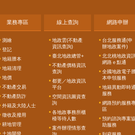
業務專區
線上查詢
網路申辦
測繪
地政雲(不動產
台北服務通(申
資訊查詢)
辦地政案件)
登記
臺北地政總管+
北北桃地政資
地籍謄本
網路ｅ點通
不動產價格資訊
地籍清理
查詢
全國地政電子
地價
本申領服務
都更／地政資訊
不動產交易
平台
地籍異動即時
服務
不動產防詐
空間資訊圖資查
詢
網路預約服務
外籍及大陸人士
區
各地政事務所櫃
徵收及撥用
檯等待人數
預約諮詢專案
耕地管理
助服務
案件辦理情形查
土地開發
詢
到府服務