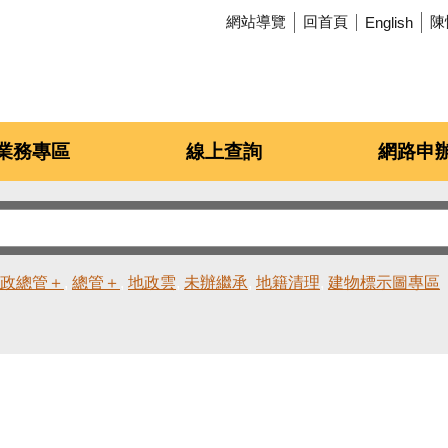
網站導覽
回首頁
陳
English
業務專區
線上查詢
網路申
政總管＋
總管＋
地政雲
未辦繼承
地籍清理
建物標示圖專區