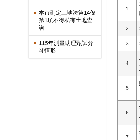
1
本市劃定土地法第14條
第1項不得私有土地查
詢
2
115年測量助理甄試分
3
發情形
4
5
6
7