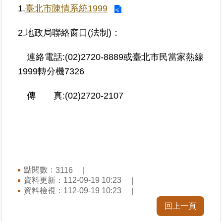
1.
臺北市陳情系統1999
業
2.地政局聯絡窗口(法制)：
務
專
連絡電話:(02)2720-8889或臺北市民當家熱線
區
1999轉分機7326
線
上
傳 真:(02)2720-2107
查
詢
網
路
申
點閱數：
3116
辦
資料更新：
112-09-19 10:23
資料檢視：
112-09-19 10:23
業
回上一頁
者
專