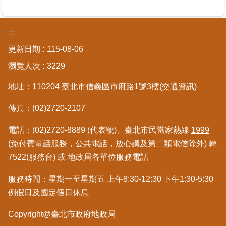
區
:::
綜
合
更新日期
115-08-06
資
瀏覽人次
3229
訊
地址：110204 臺北市信義區市府路1號3樓
(交通資訊)
熱
門
傳真：(02)2720-2107
關
鍵
電話：(02)2720-8889 (代表號)、臺北市民當家熱線
1999
字
(免付費電話服務，公共電話，放心講及第二類電信除外) 轉
都
7522(服務台) 或 地政局各單位服務電話
更/
地
服務時間：星期一至星期五 上午8:30-12:30 下午1:30-5:30
政
例假日及國定假日休息
資
訊
Copyright@臺北市政府地政局
平
台