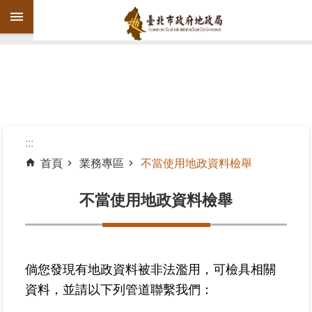
跳到主要內容區塊
進
階
搜
尋
:::
首頁
業務專區
不當使用地政資料檢舉
機
關
不當使用地政資料檢舉
介
紹
公
倘您發現有地政資料被非法濫用，可檢具相關
告
資料，並請以下列管道聯繫我們：
資
訊