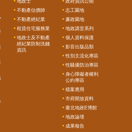
地政士
政府資訊公開
不動產估價師
志工園地
訊
不動產經紀業
廉政園地
租賃住宅服務業
地政講堂系列
謄
地政士及不動產
個人資料保護
經紀業防制洗錢
影音出版品類
通
資訊
性別主流化專區
專
性騷擾防治專區
身心障礙者權利
協
公約專區
檔案應用
市府開放資料
辦
臺北地政E博館
地政論壇
成果報告