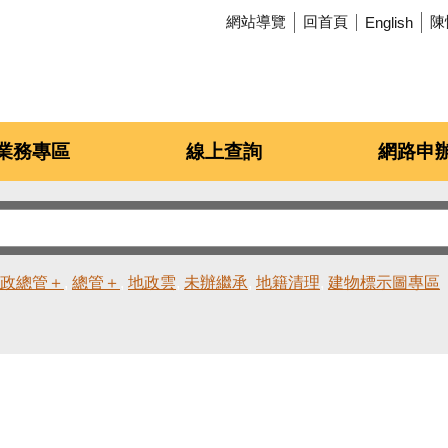
網站導覽
回首頁
陳
English
業務專區
線上查詢
網路申
政總管＋
總管＋
地政雲
未辦繼承
地籍清理
建物標示圖專區