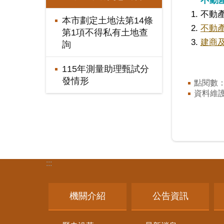
不動
本市劃定土地法第14條
不動
第1項不得私有土地查
建商
詢
115年測量助理甄試分
發情形
點閱數
資料維
:::
機關介紹
公告資訊