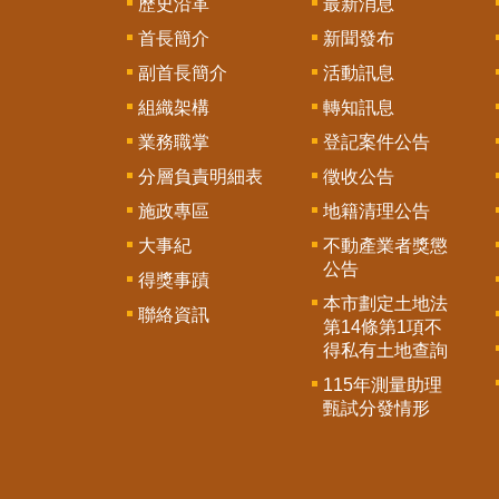
歷史沿革
最新消息
首長簡介
新聞發布
副首長簡介
活動訊息
組織架構
轉知訊息
業務職掌
登記案件公告
分層負責明細表
徵收公告
施政專區
地籍清理公告
大事紀
不動產業者獎懲
公告
得獎事蹟
本市劃定土地法
聯絡資訊
第14條第1項不
得私有土地查詢
115年測量助理
甄試分發情形