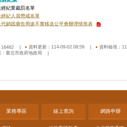
產經紀業裁罰名單
產經紀人員懲戒名單
及代銷因廣告用途不實移送公平會辦理情形表
：
資料更新：
114-09-02 08:59
資料檢視：
11
16482
護：
臺北市政府地政局
業務專區
線上查詢
網路申辦