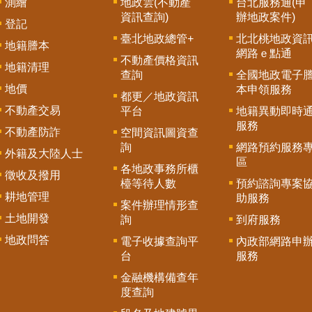
測繪
地政雲(不動產
台北服務通(申
資訊查詢)
辦地政案件)
登記
臺北地政總管+
北北桃地政資
地籍謄本
網路ｅ點通
不動產價格資訊
地籍清理
查詢
全國地政電子
地價
本申領服務
都更／地政資訊
不動產交易
平台
地籍異動即時
服務
不動產防詐
空間資訊圖資查
詢
網路預約服務
外籍及大陸人士
區
各地政事務所櫃
徵收及撥用
檯等待人數
預約諮詢專案
耕地管理
助服務
案件辦理情形查
土地開發
詢
到府服務
地政問答
電子收據查詢平
內政部網路申
台
服務
金融機構備查年
度查詢