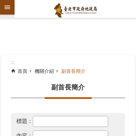
跳到主要內容區塊
進
階
搜
尋
:::
首頁
機關介紹
副首長簡介
機
關
副首長簡介
介
紹
公
標題：
告
資
內容：
訊