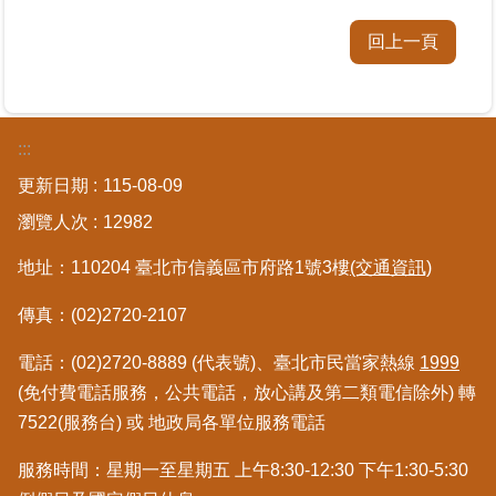
區
回上一頁
綜
合
資
:::
訊
更新日期
115-08-09
熱
門
瀏覽人次
12982
關
鍵
地址：110204 臺北市信義區市府路1號3樓
(交通資訊)
字
傳真：(02)2720-2107
都
更/
電話：(02)2720-8889 (代表號)、臺北市民當家熱線
1999
地
(免付費電話服務，公共電話，放心講及第二類電信除外) 轉
政
7522(服務台) 或 地政局各單位服務電話
資
訊
服務時間：星期一至星期五 上午8:30-12:30 下午1:30-5:30
平
台