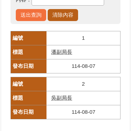
業
務
專
區
1
線
潘副局長
上
查
114-08-07
詢
網
2
路
申
吳副局長
辦
114-08-07
業
者
專