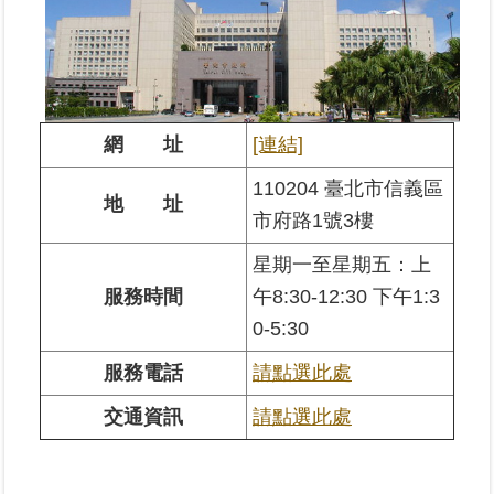
業
務
專
區
網 址
[連結]
線
110204 臺北市信義區
地 址
上
市府路1號3樓
查
詢
星期一至星期五：上
服務時間
午8:30-12:30 下午1:3
網
0-5:30
路
申
服務電話
請點選此處
辦
交通資訊
請點選此處
業
者
專