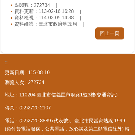
點閱數：
272734
區
資料更新：113-02-16 16:28
資料檢視：114-03-05 14:38
綜
資料維護：臺北市政府地政局
合
回上一頁
資
訊
熱
門
:::
關
鍵
更新日期
115-08-10
字
瀏覽人次
272734
都
地址：110204 臺北市信義區市府路1號3樓
(交通資訊)
更/
地
傳真：(02)2720-2107
政
資
電話：(02)2720-8889 (代表號)、臺北市民當家熱線
1999
訊
平
(免付費電話服務，公共電話，放心講及第二類電信除外) 轉
台