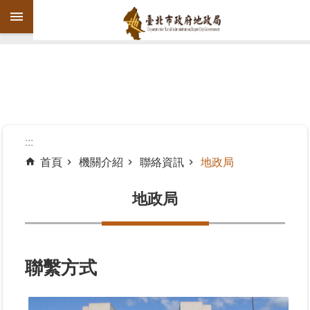
跳到主要內容區塊
進
階
搜
尋
:::
首頁
機關介紹
聯絡資訊
地政局
機
關
地政局
介
紹
公
聯繫方式
告
資
訊