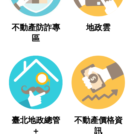
業
務
不動產防詐專
地政雲
專
區
區
線
上
查
詢
網
路
申
辦
臺北地政總管
不動產價格資
業
者
＋
訊
專