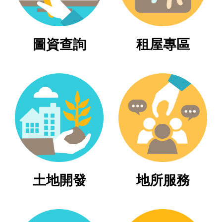
臺
北
圖資查詢
租屋專區
地
政
總
管
＋
總
管
＋
地
政
土地開發
地所服務
雲
未
辦