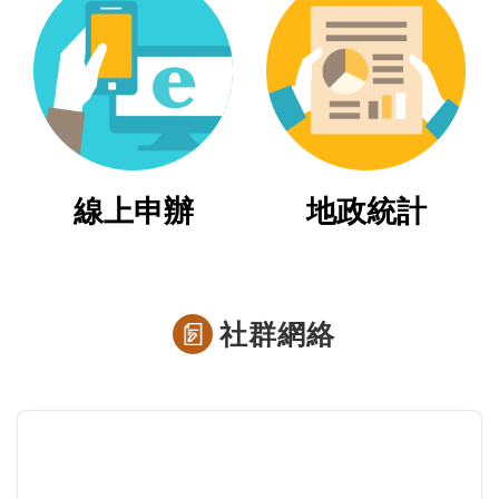
繼
承
地
籍
清
理
線上申辦
地政統計
建
物
標
示
社群網絡
圖
專
區
網
站
導