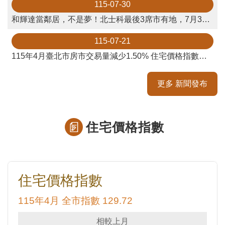
115-07-30
私
權
和輝達當鄰居，不是夢！北士科最後3席市有地，7月30日公告招商，歡迎投標。
與
資
115-07-21
訊
115年4月臺北市房市交易量減少1.50% 住宅價格指數上升0.78%
安
全
政
更多 新聞發布
策
聯
住宅價格指數
絡
資
訊
各
科
室
電
話