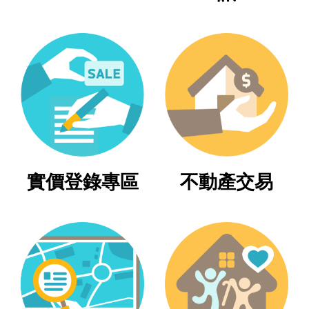
區
綜
合
資
訊
熱
門
關
鍵
實價登錄專區
不動產交易
字
都
更/
地
政
資
訊
平
台