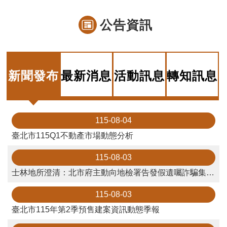
料
檢
公告資訊
舉
地
政
新聞發布
最新消息
活動訊息
轉知訊息
問
答
雙
115-08-04
語
臺北市115Q1不動產市場動態分析
詞
彙
115-08-03
士林地所澄清：北市府主動向地檢署告發假遺囑詐騙集團 民事判決未指地所未盡防堵責任
臺
北
115-08-03
通
臺北市115年第2季預售建案資訊動態季報
隱