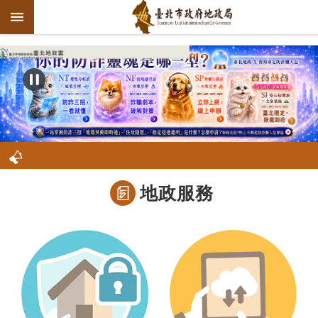
跳到主要內容區塊
:::
進
階
搜
尋
機
地政服務
關
介
紹
公
告
資
訊