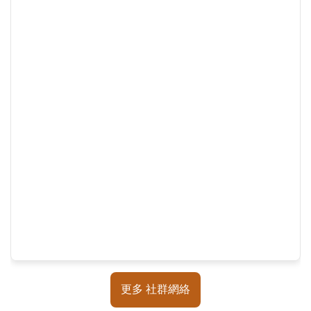
覽
回
首
頁
English
陳
情
系
統
不
當
使
用
地
更多 社群網絡
政
資