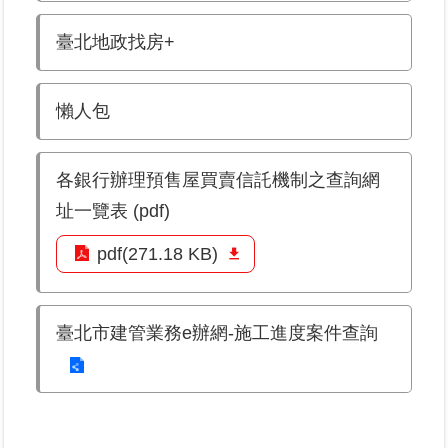
臺北地政找房+
業
務
專
懶人包
區
線
各銀行辦理預售屋買賣信託機制之查詢網
上
查
址一覽表 (pdf)
詢
pdf(271.18 KB)
網
路
申
臺北市建管業務e辦網-施工進度案件查詢
辦
業
者
專