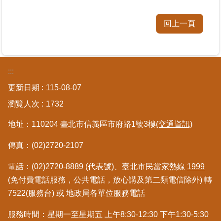
區
回上一頁
綜
合
資
訊
:::
熱
更新日期
115-08-07
門
瀏覽人次
1732
關
鍵
地址：110204 臺北市信義區市府路1號3樓
(交通資訊)
字
傳真：(02)2720-2107
都
更/
電話：(02)2720-8889 (代表號)、臺北市民當家熱線
1999
地
政
(免付費電話服務，公共電話，放心講及第二類電信除外) 轉
資
7522(服務台) 或 地政局各單位服務電話
訊
平
服務時間：星期一至星期五 上午8:30-12:30 下午1:30-5:30
台