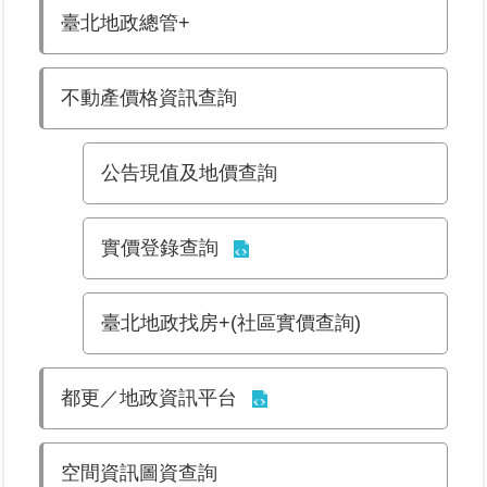
臺北地政總管+
業
務
不動產價格資訊查詢
專
區
公告現值及地價查詢
線
上
查
實價登錄查詢
詢
網
臺北地政找房+(社區實價查詢)
路
申
辦
都更／地政資訊平台
業
者
空間資訊圖資查詢
專