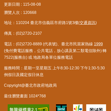
更新日期
115-08-08
繼
承
瀏覽人次
120668
地址：110204 臺北市信義區市府路1號3樓
(交通資訊)
地
籍
傳真：(02)2720-2107
清
理
電話：(02)2720-8889 (代表號)、臺北市民當家熱線
1999
(免付費電話服務，公共電話，放心講及第二類電信除外) 轉
建
7522(服務台) 或 地政局各單位服務電話
物
標
示
服務時間：星期一至星期五 上午8:30-12:30 下午1:30-5:30
圖
例假日及國定假日休息
專
區
Copyright@臺北市政府地政局
最佳瀏覽畫面 1024*768
網
站
導