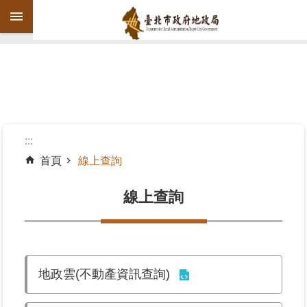
跳到主要內容區塊
進
階
搜
尋
:::
首頁
線上查詢
機
關
線上查詢
介
紹
公
地政雲(不動產資訊查詢)
告
資
訊