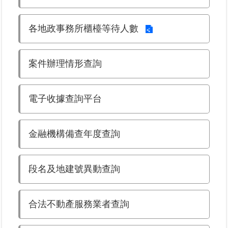
區
各地政事務所櫃檯等待人數
綜
合
資
案件辦理情形查詢
訊
熱
電子收據查詢平台
門
關
鍵
字
金融機構備查年度查詢
都
更/
段名及地建號異動查詢
地
政
資
合法不動產服務業者查詢
訊
平
台