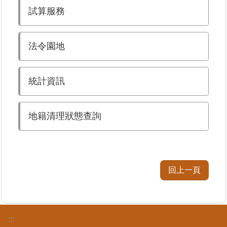
試算服務
臺
北
法令園地
地
政
總
管
統計資訊
＋
地籍清理狀態查詢
總
管
＋
地
回上一頁
政
雲
未
:::
辦