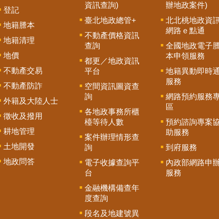
資訊查詢)
辦地政案件)
登記
臺北地政總管+
北北桃地政資
地籍謄本
網路ｅ點通
不動產價格資訊
地籍清理
查詢
全國地政電子
地價
本申領服務
都更／地政資訊
不動產交易
平台
地籍異動即時
服務
不動產防詐
空間資訊圖資查
詢
網路預約服務
外籍及大陸人士
區
各地政事務所櫃
徵收及撥用
檯等待人數
預約諮詢專案
耕地管理
助服務
案件辦理情形查
土地開發
詢
到府服務
地政問答
電子收據查詢平
內政部網路申
台
服務
金融機構備查年
度查詢
段名及地建號異