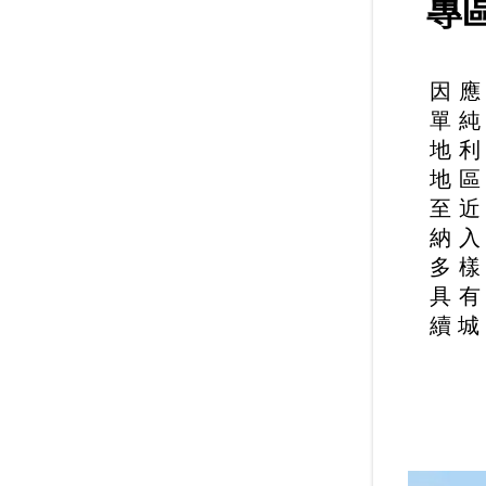
專
因
單
地
地
至
納
多
具
續