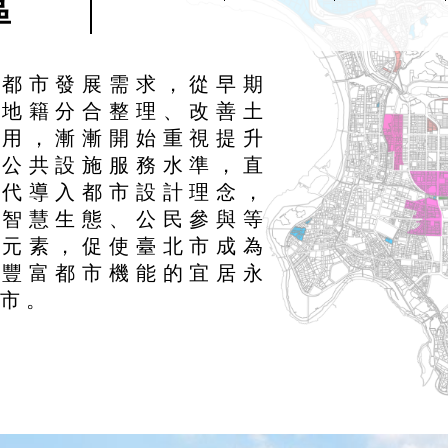
區
應都市發展需求，從早期
純地籍分合整理、改善土
利用，漸漸開始重視提升
區公共設施服務水準，直
近代導入都市設計理念，
入智慧生態、公民參與等
樣元素，促使臺北市成為
有豐富都市機能的宜居永
城市。