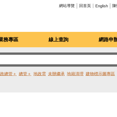
網站導覽
回首頁
陳
English
業務專區
線上查詢
網路申
政總管＋
總管＋
地政雲
未辦繼承
地籍清理
建物標示圖專區