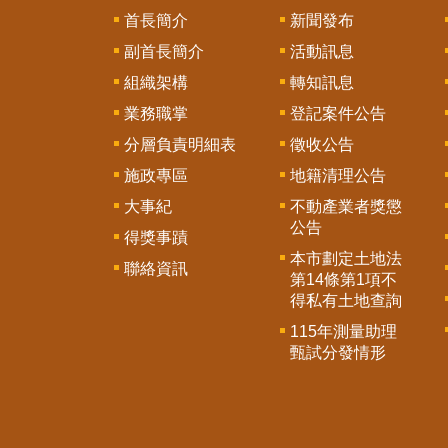
首長簡介
新聞發布
副首長簡介
活動訊息
組織架構
轉知訊息
業務職掌
登記案件公告
分層負責明細表
徵收公告
施政專區
地籍清理公告
大事紀
不動產業者獎懲
公告
得獎事蹟
本市劃定土地法
聯絡資訊
第14條第1項不
得私有土地查詢
115年測量助理
甄試分發情形