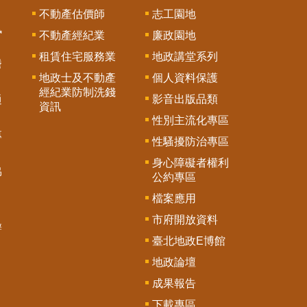
不動產估價師
志工園地
訊
不動產經紀業
廉政園地
租賃住宅服務業
地政講堂系列
謄
地政士及不動產
個人資料保護
經紀業防制洗錢
影音出版品類
通
資訊
性別主流化專區
專
性騷擾防治專區
身心障礙者權利
協
公約專區
檔案應用
市府開放資料
辦
臺北地政E博館
地政論壇
成果報告
下載專區