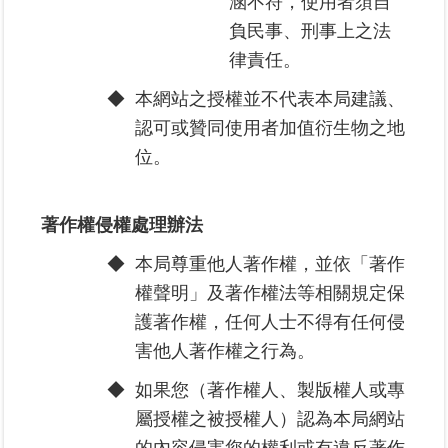
涵不符，使用者須自
繼
負民事、刑事上之法
承
律責任。
地
◆
本網站之授權並不代表本局建議、
籍
認可或贊同使用者加值衍生物之地
清
位。
理
建
著作權侵權處理辦法
物
標
◆
本局尊重他人著作權，並依「著作
示
權聲明」及著作權法等相關規定保
圖
專
護著作權，任何人士不得有任何侵
區
害他人著作權之行為。
◆
如果您（著作權人、製版權人或專
網
站
屬授權之被授權人）認為本局網站
導