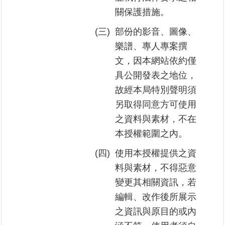
關保護措施。
臺
(三)
部份的影音、圖像、
北
樂譜、專人專案撰
地
政
文，因本網站依約僅
總
具公開發表之地位，
管
故經本局特別聲明須
＋
另取得同意方可使用
總
之資料與素材，不在
管
本授權範圍之內。
＋
(四)
使用本授權提供之資
地
料與素材，不得惡意
政
變更其相關資訊，若
雲
編輯、改作後所展示
之資訊與原目的或內
未
辦