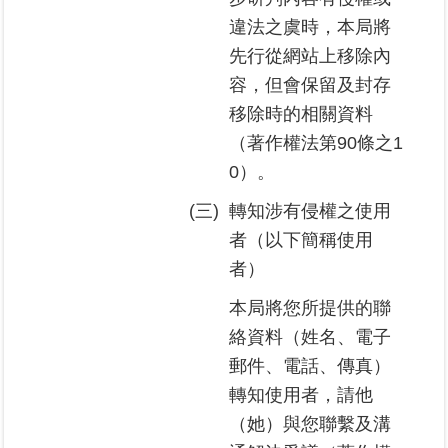
料
違法之虞時，本局將
檢
先行從網站上移除內
舉
容，但會保留及封存
地
移除時的相關資料
政
（著作權法第90條之1
問
0）。
答
(三)
轉知涉有侵權之使用
雙
者（以下簡稱使用
語
者）
詞
彙
本局將您所提供的聯
絡資料（姓名、電子
臺
北
郵件、電話、傳真）
通
轉知使用者，請他
（她）與您聯繫及溝
隱