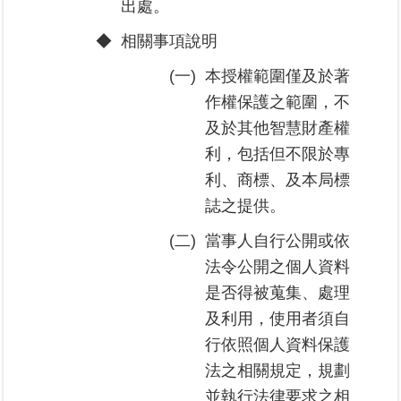
出處。
區
◆
相關事項說明
綜
(一)
本授權範圍僅及於著
合
資
作權保護之範圍，不
訊
及於其他智慧財產權
利，包括但不限於專
熱
門
利、商標、及本局標
關
誌之提供。
鍵
字
(二)
當事人自行公開或依
法令公開之個人資料
都
更/
是否得被蒐集、處理
地
及利用，使用者須自
政
資
行依照個人資料保護
訊
法之相關規定，規劃
平
並執行法律要求之相
台