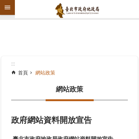
跳到主要內容區塊
進
階
搜
尋
:::
首頁
網站政策
機
關
網站政策
介
紹
公
政府網站資料開放宣告
告
資
訊