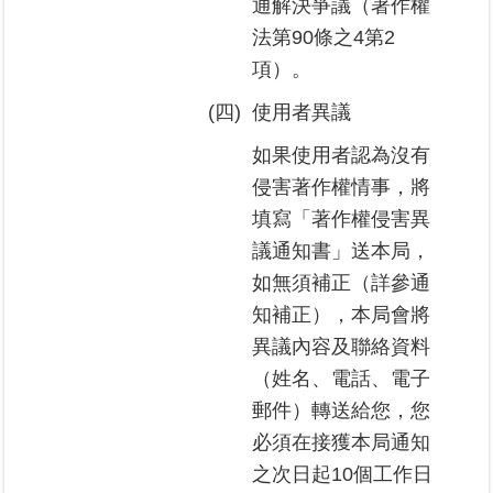
通解決爭議（著作權
私
法第90條之4第2
權
與
項）。
資
訊
(四)
使用者異議
安
全
如果使用者認為沒有
政
侵害著作權情事，將
策
填寫「著作權侵害異
議通知書」送本局，
聯
絡
如無須補正（詳參通
資
知補正），本局會將
訊
異議內容及聯絡資料
（姓名、電話、電子
各
科
郵件）轉送給您，您
室
必須在接獲本局通知
電
之次日起10個工作日
話