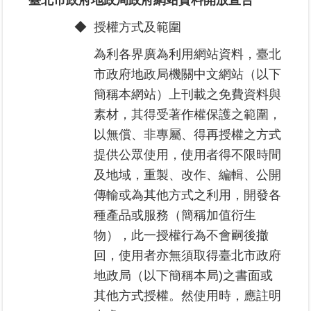
臺北市政府地政局政府網站資料開放宣告
◆
授權方式及範圍
業
務
為利各界廣為利用網站資料，臺北
專
市政府地政局機關中文網站（以下
區
簡稱本網站）上刊載之免費資料與
線
素材，其得受著作權保護之範圍，
上
以無償、非專屬、得再授權之方式
查
提供公眾使用，使用者得不限時間
詢
及地域，重製、改作、編輯、公開
傳輸或為其他方式之利用，開發各
網
路
種產品或服務（簡稱加值衍生
申
物），此一授權行為不會嗣後撤
辦
回，使用者亦無須取得臺北市政府
地政局（以下簡稱本局)之書面或
業
者
其他方式授權。然使用時，應註明
專