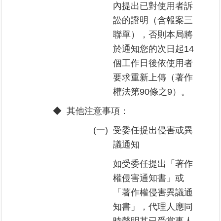
內提出已對使用者訴
政
訟的證明（含報案三
府
聯單），否則本局將
網
於通知您的次日起14
站
資
個工作日後依使用者
料
要求重新上傳（著作
開
放
權法第90條之9）。
宣
◆
其他注意事項：
告
(一)
受委任提出侵害或異
議通知
如受委任提出「著作
權侵害通知書」或
「著作權侵害異議通
知書」，代理人應同