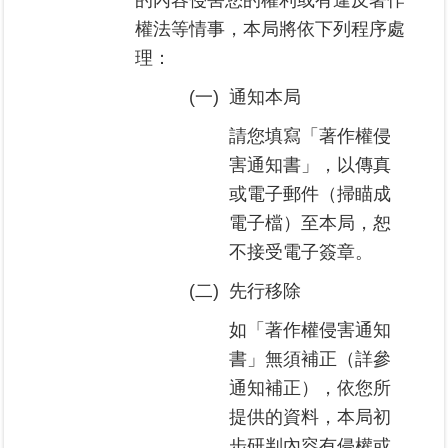
的內容侵害您的權利或有違反著作
覽
權法等情事，本局將依下列程序處
理：
回
首
(一)
通知本局
頁
請您填寫「著作權侵
English
害通知書」，以傳真
或電子郵件（掃瞄成
陳
電子檔）至本局，恕
情
系
不接受電子簽章。
統
(二)
先行移除
不
如「著作權侵害通知
當
書」無須補正（詳參
使
用
通知補正），依您所
地
提供的資料，本局初
政
步研判內容有侵權或
資