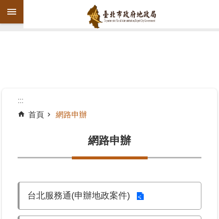
跳到主要內容區塊
進
階
搜
尋
:::
首頁
網路申辦
機
關
網路申辦
介
紹
公
台北服務通(申辦地政案件)
告
資
訊