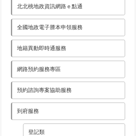
北北桃地政資訊網路ｅ點通
業
務
全國地政電子謄本申領服務
專
區
地籍異動即時通服務
線
上
查
網路預約服務專區
詢
網
預約諮詢專案協助服務
路
申
辦
到府服務
業
者
登記類
專