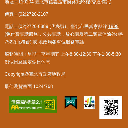
地址：110204 臺北市信義區市府路1號3樓
(交通資訊)
覽
傳真：(02)2720-2107
回
首
電話：(02)2720-8889 (代表號)、臺北市民當家熱線
1999
頁
(免付費電話服務，公共電話，放心講及第二類電信除外) 轉
7522(服務台) 或 地政局各單位服務電話
English
服務時間：星期一至星期五 上午8:30-12:30 下午1:30-5:30
陳
例假日及國定假日休息
情
系
Copyright@臺北市政府地政局
統
最佳瀏覽畫面 1024*768
不
當
使
用
地
政
資