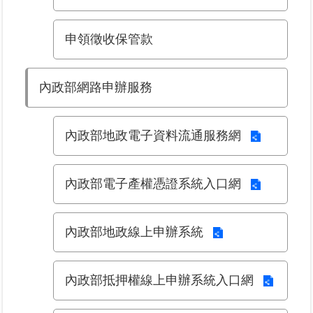
區
申領徵收保管款
綜
合
資
內政部網路申辦服務
訊
熱
內政部地政電子資料流通服務網
門
關
鍵
字
內政部電子產權憑證系統入口網
都
更/
內政部地政線上申辦系統
地
政
資
內政部抵押權線上申辦系統入口網
訊
平
台