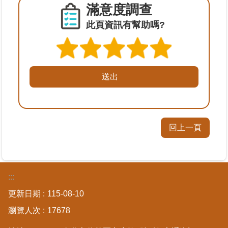
滿意度調查
繼
承
此頁資訊有幫助嗎?
地
籍
清
理
建
物
回上一頁
標
示
圖
專
區
:::
更新日期
115-08-10
網
瀏覽人次
17678
站
導