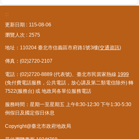
區
:::
綜
更新日期
115-08-06
合
瀏覽人次
資
2575
訊
地址：110204 臺北市信義區市府路1號3樓
(交通資訊)
熱
傳真：(02)2720-2107
門
關
電話：(02)2720-8889 (代表號)、臺北市民當家熱線
1999
鍵
字
(免付費電話服務，公共電話，放心講及第二類電信除外) 轉
7522(服務台) 或 地政局各單位服務電話
都
更/
服務時間：星期一至星期五 上午8:30-12:30 下午1:30-5:30
地
政
例假日及國定假日休息
資
訊
Copyright@臺北市政府地政局
平
台