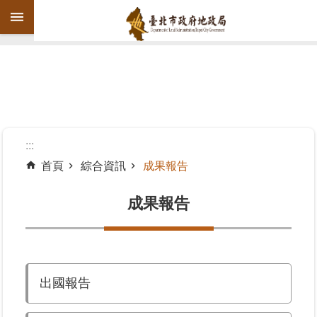
跳到主要內容區塊
進
階
搜
尋
:::
首頁
綜合資訊
成果報告
機
關
成果報告
介
紹
公
出國報告
告
資
訊