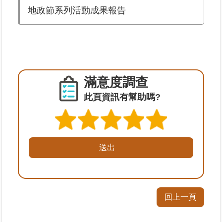
地政節系列活動成果報告
業
務
專
區
滿意度調查
線
上
此頁資訊有幫助嗎?
查
詢
網
路
申
辦
業
回上一頁
者
專