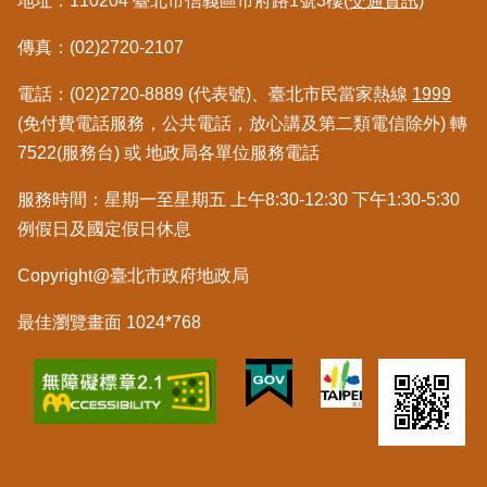
地址：110204 臺北市信義區市府路1號3樓
(交通資訊)
料
檢
傳真：(02)2720-2107
舉
電話：(02)2720-8889 (代表號)、臺北市民當家熱線
1999
地
(免付費電話服務，公共電話，放心講及第二類電信除外) 轉
政
7522(服務台) 或 地政局各單位服務電話
問
答
服務時間：星期一至星期五 上午8:30-12:30 下午1:30-5:30
例假日及國定假日休息
雙
語
Copyright@臺北市政府地政局
詞
彙
最佳瀏覽畫面 1024*768
臺
北
通
隱