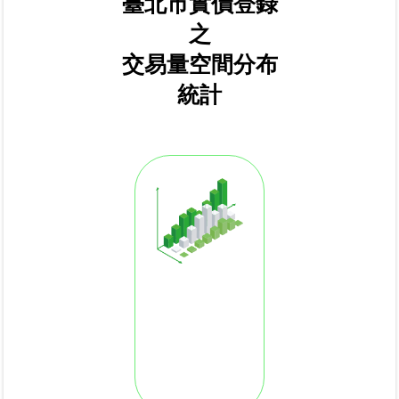
臺北市實價登錄
之
臺
交易量空間分布
北
地
統計
政
總
管
＋
總
管
＋
地
政
雲
未
辦