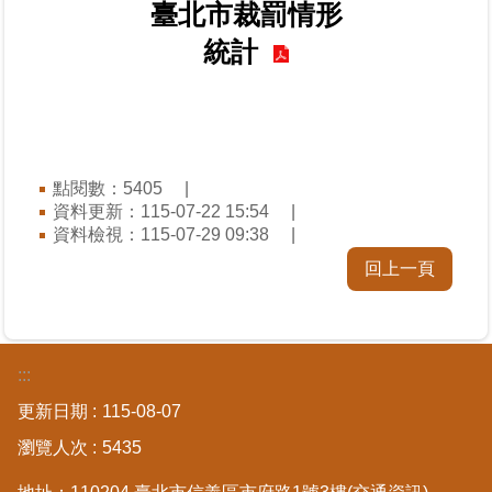
臺北市裁罰情形
覽
統計
回
首
頁
English
點閱數：
5405
資料更新：
115-07-22 15:54
陳
資料檢視：
115-07-29 09:38
情
回上一頁
系
統
不
當
:::
使
更新日期
115-08-07
用
地
瀏覽人次
5435
政
資