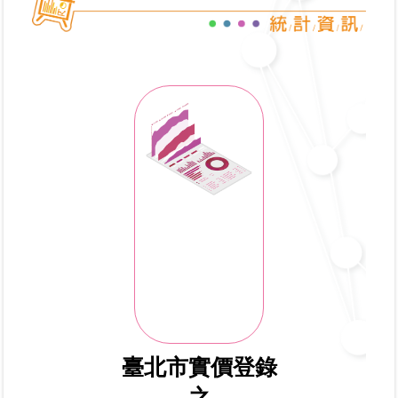
業
務
專
區
線
上
查
詢
網
路
申
辦
業
臺北市實價登錄
者
之
專