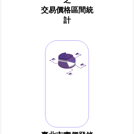
區
交易價格區間統
計
綜
合
資
訊
熱
門
關
鍵
字
都
更/
地
政
資
訊
平
台