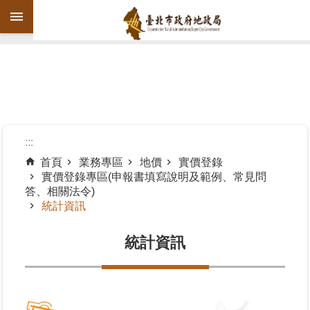
跳到主要內容區塊
進
階
搜
尋
:::
首頁
業務專區
地價
實價登錄
實價登錄專區(申報書填寫說明及範例、常見問
機
答、相關法令)
關
統計資訊
介
紹
統計資訊
公
告
資
訊