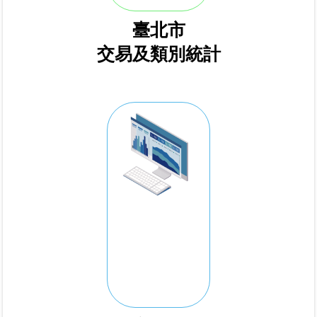
繼
臺北市
承
交易及類別統計
地
籍
清
理
建
物
標
示
圖
專
區
網
站
導