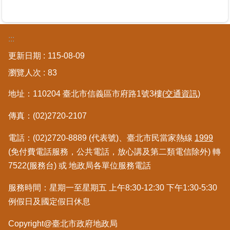
區
綜
:::
合
更新日期
115-08-09
資
訊
瀏覽人次
83
熱
地址：110204 臺北市信義區市府路1號3樓
(交通資訊)
門
關
傳真：(02)2720-2107
鍵
字
電話：(02)2720-8889 (代表號)、臺北市民當家熱線
1999
(免付費電話服務，公共電話，放心講及第二類電信除外) 轉
都
更/
7522(服務台) 或 地政局各單位服務電話
地
政
服務時間：星期一至星期五 上午8:30-12:30 下午1:30-5:30
資
例假日及國定假日休息
訊
平
Copyright@臺北市政府地政局
台