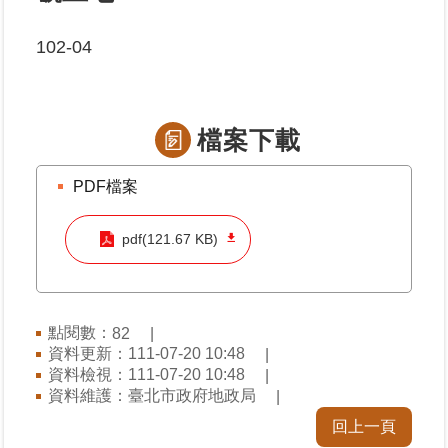
102-04
業
務
專
區
檔案下載
線
上
PDF檔案
查
詢
pdf(121.67 KB)
網
路
申
點閱數：
82
辦
資料更新：111-07-20 10:48
資料檢視：111-07-20 10:48
資料維護：臺北市政府地政局
業
者
回上一頁
專