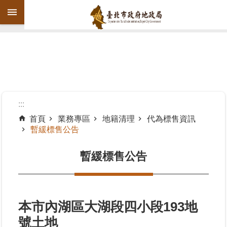
跳到主要內容區塊
進
階
搜
尋
:::
首頁
業務專區
地籍清理
代為標售資訊
暫緩標售公告
機
關
暫緩標售公告
介
紹
公
告
本市內湖區大湖段四小段193地
資
號土地
訊