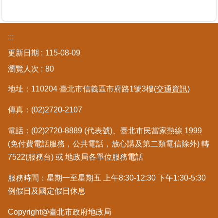
區
綜
:::
合
更新日期
115-08-09
資
訊
瀏覽人次
80
熱
地址：110204 臺北市信義區市府路1號3樓
(交通資訊)
門
關
傳真：(02)2720-2107
鍵
字
電話：(02)2720-8889 (代表號)、臺北市民當家熱線
1999
(免付費電話服務，公共電話，放心講及第二類電信除外) 轉
都
更/
7522(服務台) 或 地政局各單位服務電話
地
政
服務時間：星期一至星期五 上午8:30-12:30 下午1:30-5:30
資
例假日及國定假日休息
訊
平
Copyright@臺北市政府地政局
台