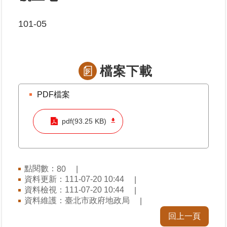
101-05
業
務
專
區
檔案下載
線
上
PDF檔案
查
詢
pdf(93.25 KB)
網
路
申
點閱數：
80
辦
資料更新：111-07-20 10:44
資料檢視：111-07-20 10:44
資料維護：臺北市政府地政局
業
者
回上一頁
專