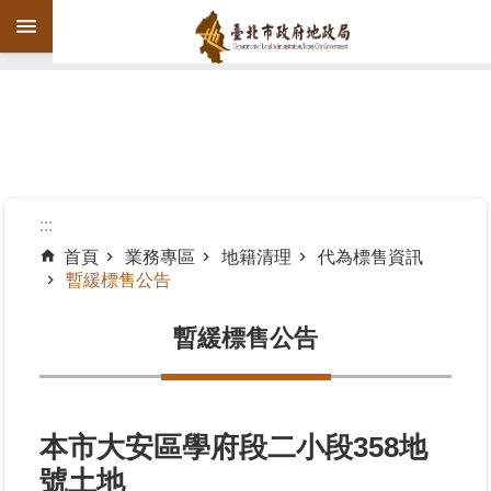
跳到主要內容區塊
進
階
搜
尋
:::
首頁
業務專區
地籍清理
代為標售資訊
暫緩標售公告
機
關
暫緩標售公告
介
紹
公
告
本市大安區學府段二小段358地
資
號土地
訊