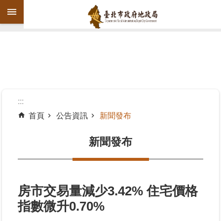
跳到主要內容區塊
進
階
搜
尋
:::
首頁
公告資訊
新聞發布
機
關
新聞發布
介
紹
公
房市交易量減少3.42% 住宅價格
告
指數微升0.70%
資
訊