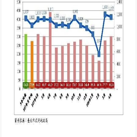
繼
承
地
籍
清
理
建
物
標
示
圖
專
區
網
站
導