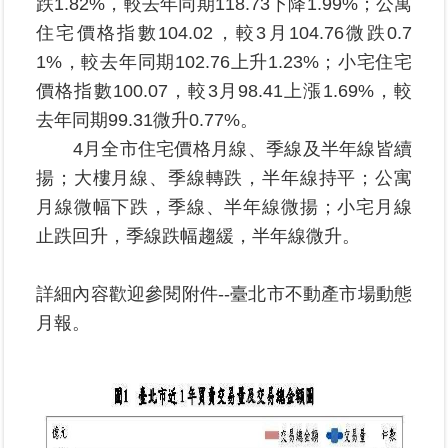
跌1.82%，較去年同期118.73下降1.99%；公寓
住宅價格指數104.02，較3月104.76微跌0.7
臺
1%，較去年同期102.76上升1.23%；小宅住宅
北
價格指數100.07，較3月98.41上漲1.69%，較
地
政
去年同期99.31微升0.77%。
總
4月全市住宅價格月線、季線及半年線皆續
管
揚；大樓月線、季線轉跌，半年線持平；公寓
＋
月線微幅下跌，季線、半年線微揚；小宅月線
總
止跌回升，季線跌幅趨緩，半年線微升。
管
＋
詳細內容歡迎參閱附件--臺北市不動產市場動態
月報。
地
政
雲
未
辦