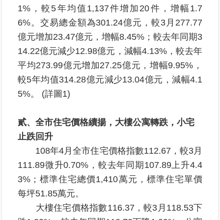
1%，較5年均值1,137件增加20件，增幅1.7
區
6%。交易總金額為301.24億元，較3月277.77
綜
億元增加23.47億元，增幅8.45%；較去年同期3
合
14.22億元減少12.98億元，減幅4.13%，較去年
資
平均273.99億元增加27.25億元，增幅9.95%，
訊
較5年均值314.28億元減少13.04億元，減幅4.1
熱
5%。 (詳圖1)
門
關
鍵
貳、全市住宅價格續揚，大樓公寓轉跌，小宅
字
止跌回升
都
108年4月全市住宅價格指數112.67，較3月
更/
111.89微升0.70%，較去年同期107.89上升4.4
地
政
3%；標準住宅總價1,410萬元，標準住宅單價
資
每坪51.85萬元。
訊
大樓住宅價格指數116.37，較3月118.53下
平
台