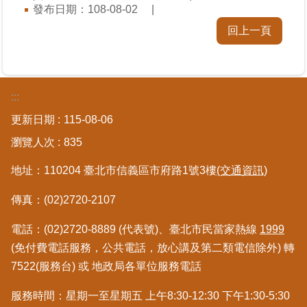
發布日期：108-08-02
料
檢
回上一頁
舉
地
政
:::
問
更新日期
115-08-06
答
瀏覽人次
835
雙
地址：110204 臺北市信義區市府路1號3樓
(交通資訊)
語
詞
彙
傳真：(02)2720-2107
電話：(02)2720-8889 (代表號)、臺北市民當家熱線
1999
臺
(免付費電話服務，公共電話，放心講及第二類電信除外) 轉
北
通
7522(服務台) 或 地政局各單位服務電話
服務時間：星期一至星期五 上午8:30-12:30 下午1:30-5:30
隱