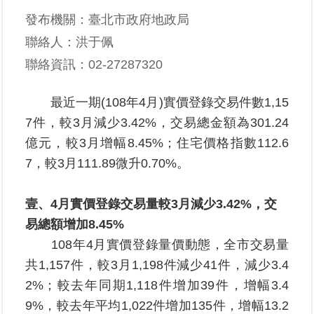
發布機關：臺北市政府地政局
業
聯絡人：洪于佩
務
聯絡資訊：02-27287320
專
區
最近一期(108年4月)實價登錄交易件數1,15
線
7件，較3月減少3.42%，交易總金額為301.24
上
億元，較3月增幅8.45%；住宅價格指數112.6
查
7，較3月111.89微升0.70%。
詢
網
壹、4月實價登錄交易量較3月減少3.42%，交
路
易總額增加8.45%
申
108年4月實價登錄量價動態，全市交易量
辦
共1,157件，較3月1,198件減少41件，減少3.4
業
2%；較去年同期1,118件增加39件，增幅3.4
者
9%，較去年平均1,022件增加135件，增幅13.2
專