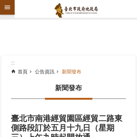
跳到主要內容區塊
進
階
搜
尋
:::
首頁
公告資訊
新聞發布
機
關
新聞發布
介
紹
公
臺北市南港經貿園區經貿二路東
告
側路段訂於五月十九日（星期
資
訊