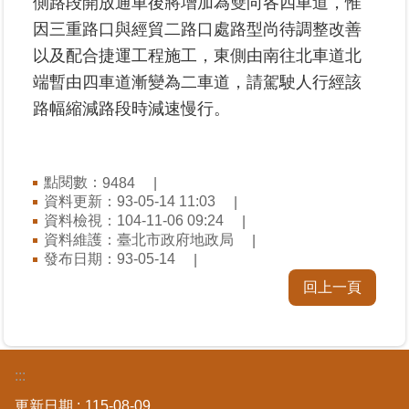
側路段開放通車後將增加為雙向各四車道，惟
因三重路口與經貿二路口處路型尚待調整改善
臺
以及配合捷運工程施工，東側由南往北車道北
北
端暫由四車道漸變為二車道，請駕駛人行經該
地
政
路幅縮減路段時減速慢行。
總
管
＋
點閱數：
9484
資料更新：93-05-14 11:03
總
資料檢視：104-11-06 09:24
管
資料維護：臺北市政府地政局
＋
發布日期：93-05-14
回上一頁
地
政
雲
:::
未
更新日期
115-08-09
辦