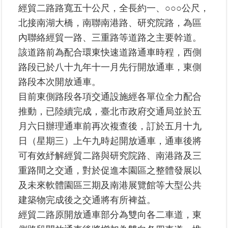
經貿二路路寬五十公尺，全長約一、○○○公尺，
區
北接南湖大橋，南聯南港路、研究院路，為區
綜
內聯絡經貿一路、三重路等道路之主要幹道。
合
該道路前為配合環東快速道路通車時程，西側
資
路段已於八十九年十一月先行開放通車，東側
訊
路段本次開放通車。
熱
目前東側路段各項交通設施經各單位全力配合
門
推動，已陸續完成，臺北市政府交通局並於五
關
鍵
月六日辦理通車前再次複查後，訂於五月十九
字
日（星期三）上午九時起開放通車，通車後將
都
可有效紓解經貿二路與研究院路、南港路及三
更/
重路間之交通，對於促進本園區之整體發展以
地
政
及未來軟體園區三期及南港展覽館等大型公共
資
建築物完成後之交通將有所裨益。
訊
經貿二路原開放通車部分為雙向各二車道，東
平
台