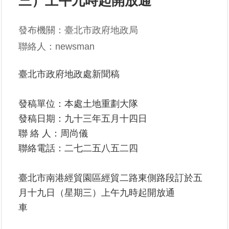
三）上午九時起開放通
業
發布機關：臺北市政府地政局
務
聯絡人：newsman
專
區
臺北市政府地政處新聞稿
線
上
發稿單位：本處土地重劃大隊
查
發稿日期：九十三年五月十四日
詢
聯 絡 人：周尚儀
網
聯絡電話：二七二五八五二四
路
申
臺北市南港經貿園區經貿二路東側路段訂於五
辦
月十九日（星期三）上午九時起開放通
業
車
者
專