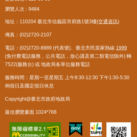
繼
瀏覽人次
9484
承
地址：110204 臺北市信義區市府路1號3樓
(交通資訊)
地
傳真：(02)2720-2107
籍
清
理
電話：(02)2720-8889 (代表號)、臺北市民當家熱線
1999
(免付費電話服務，公共電話，放心講及第二類電信除外) 轉
建
7522(服務台) 或 地政局各單位服務電話
物
標
服務時間：星期一至星期五 上午8:30-12:30 下午1:30-5:30
示
例假日及國定假日休息
圖
專
Copyright@臺北市政府地政局
區
最佳瀏覽畫面 1024*768
網
站
導